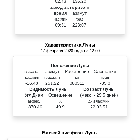
02:43
135:20
заход за горизонт
время
азимут
час:мин
град
09:31
223:07
Характеристика Луны
17 февраля 2028 года на 12:00
Положение Луны
высота
азимут
Расстояние
Элонгация
град:мин
град:мин
км
град
-16:48
251:22
383311
-89.8
Видимость Луны
Возраст Луны
Угл.Диам
Освещение
(макс. - 29.5 дней)
arcsec.
%
дни час:мин
1870.46
49.9
22 03:51
Ближайшие фазы Луны