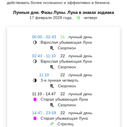
действовать более осознанно и эффективно в бизнесе.
Лунные дни. Фазы Луны. Луна в знаках зодиака
17 февраля 2028 года,
четверг
♃
00:00 - 02:43
21
лунный день
Взрослая убывающая Луна
🌖
Скорпион
♏
02:43 - 11:10
22
лунный день
Взрослая убывающая Луна
🌖
Скорпион
♏
11:10
22
лунный день
3-я лунная четверть
🌗
Скорпион
♏
11:10 - 14:47
22
лунный день
Старая убывающая Луна
🌘
Скорпион
♏
14:47 - 23:59
22
лунный день
Старая убывающая Луна
🌘
Стрелец
♐