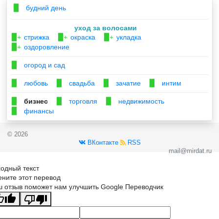
будний день
▉
уход за волосами
стрижка
окраска
укладка
▉+
▉+
▉+
оздоровление
▉+
огород и сад
▉
любовь
свадьба
зачатие
интим
▉
▉
▉
▉
бизнес
торговля
недвижимость
▉
▉
▉
финансы
▉
© 2026
ВКонтакте
RSS
mail@mirdat.ru
одный текст
ните этот перевод
 отзыв поможет нам улучшить Google Переводчик