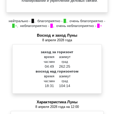
планировании и укреплении деловых связей.
нейтрально -
▉
, благоприятно -
▉
, очень благоприятно -
▉+
, неблагоприятно -
▉
, очень неблагоприятно -
▉+
Восход и заход Луны
8 апреля 2028 года
заход за горизонт
время
азимут
час:мин
град
04:49
262:25
восход над горизонтом
время
азимут
час:мин
град
18:31
104:14
Характеристика Луны
8 апреля 2028 года на 12:00