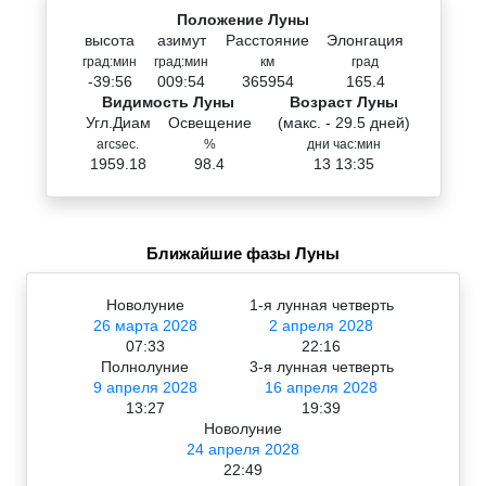
Положение Луны
высота
азимут
Расстояние
Элонгация
град:мин
град:мин
км
град
-39:56
009:54
365954
165.4
Видимость Луны
Возраст Луны
Угл.Диам
Освещение
(макс. - 29.5 дней)
arcsec.
%
дни час:мин
1959.18
98.4
13 13:35
Ближайшие фазы Луны
Новолуние
1-я лунная четверть
26 марта 2028
2 апреля 2028
07:33
22:16
Полнолуние
3-я лунная четверть
9 апреля 2028
16 апреля 2028
13:27
19:39
Новолуние
24 апреля 2028
22:49