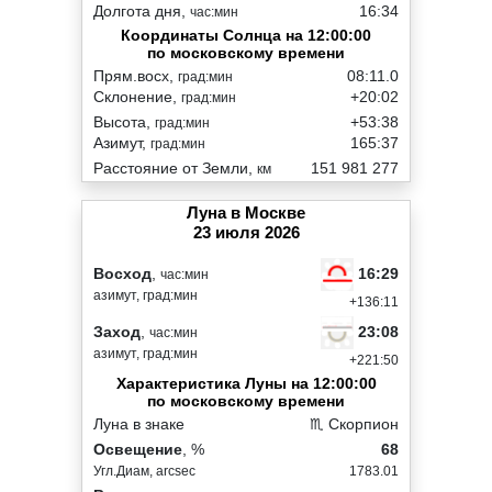
Долгота дня,
16:34
час:мин
Координаты Солнца на 12:00:00
по московскому времени
Прям.восх,
08:11.0
град:мин
Склонение,
+20:02
град:мин
Высота,
+53:38
град:мин
Азимут,
165:37
град:мин
Расстояние от Земли,
151 981 277
км
Луна в Москве
23 июля 2026
16:29
Восход
,
час:мин
азимут, град:мин
+136:11
23:08
Заход
,
час:мин
азимут, град:мин
+221:50
Характеристика Луны на 12:00:00
по московскому времени
Луна в знаке
♏ Скорпион
Освещение
, %
68
Угл.Диам, arcsec
1783.01