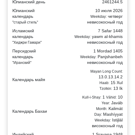
Юлианский день
2461244.5
Юлианский
10 июля 2026
календарь
четверг
Weekday:
невисокосный год
"старый стиль"
Исламский
7 Safar 1448
календарь
yawm al-khamis
Weekday:
невисокосный год
"Хиджри Гамари"
Персидский
1 Mordad 1405
календарь
Panjshanbeh
Weekday:
невисокосный год
"Иранский"
Mayan Long Count:
13.0.13.14.2
Календарь майя
15 Xul
Haab:
13 Ik
Tzolkin:
1
10
Kull-i-Shay:
Váhid:
Javáb
Year:
Kalimát
Month:
Календарь Бахаи
Mashíyyat
Day:
Istijlál
Weekday:
високосный год
Индийский
1 Sravana 1948