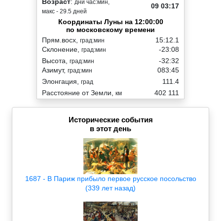
Возраст
:
дни час:мин,
09 03:17
макс - 29.5 дней
Координаты Луны на 12:00:00
по московскому времени
Прям.восх,
15:12.1
град:мин
Склонение,
-23:08
град:мин
Высота,
-32:32
град:мин
Азимут,
083:45
град:мин
Элонгация,
111.4
град
Расстояние от Земли,
402 111
км
Исторические события
в этот день
1687 - В Париж прибыло первое русское посольство
(339 лет назад)