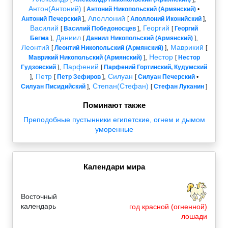
Антон(Антоний)
[
Антоний Никопольский (Армянский)
•
,
Аполлоний
,
Антоний Печерский
]
[
Аполлоний Иконийский
]
Василий
,
Георгий
[
Василий Победоносцев
]
[
Георгий
,
Даниил
,
Бегма
]
[
Даниил Никопольский (Армянский)
]
Леонтий
,
Маврикий
[
Леонтий Никопольский (Армянский)
]
[
,
Нестор
Маврикий Никопольский (Армянский)
]
[
Нестор
,
Парфений
Гудзовский
]
[
Парфений Гортинский, Кудумский
,
Петр
,
Силуан
]
[
Петр Зефиров
]
[
Силуан Печерский
•
,
Степан(Стефан)
Силуан Писидийский
]
[
Стефан Луканин
]
Поминают также
Преподобные пустынники египетские, огнем и дымом
уморенные
Календари мира
Восточный
календарь
год красной (огненной)
лошади