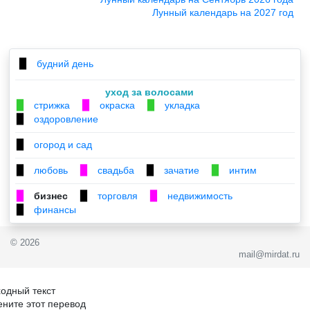
Лунный календарь на 2027 год
будний день
▉
уход за волосами
стрижка
окраска
укладка
▉
▉
▉
оздоровление
▉
огород и сад
▉
любовь
свадьба
зачатие
интим
▉
▉
▉
▉
бизнес
торговля
недвижимость
▉
▉
▉
финансы
▉
© 2026
mail@mirdat.ru
одный текст
ните этот перевод