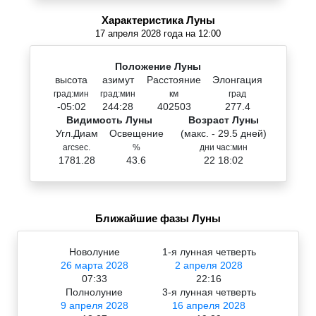
Характеристика Луны
17 апреля 2028 года на 12:00
Положение Луны
высота
азимут
Расстояние
Элонгация
град:мин
град:мин
км
град
-05:02
244:28
402503
277.4
Видимость Луны
Возраст Луны
Угл.Диам
Освещение
(макс. - 29.5 дней)
arcsec.
%
дни час:мин
1781.28
43.6
22 18:02
Ближайшие фазы Луны
Новолуние
1-я лунная четверть
26 марта 2028
2 апреля 2028
07:33
22:16
Полнолуние
3-я лунная четверть
9 апреля 2028
16 апреля 2028