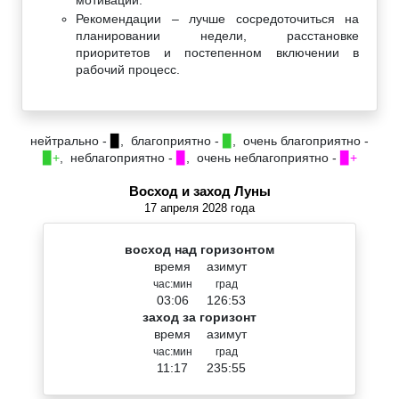
Рекомендации – лучше сосредоточиться на
планировании недели, расстановке
приоритетов и постепенном включении в
рабочий процесс.
нейтрально -
▉
, благоприятно -
▉
, очень благоприятно -
▉+
, неблагоприятно -
▉
, очень неблагоприятно -
▉+
Восход и заход Луны
17 апреля 2028 года
восход над горизонтом
время
азимут
час:мин
град
03:06
126:53
заход за горизонт
время
азимут
час:мин
град
11:17
235:55