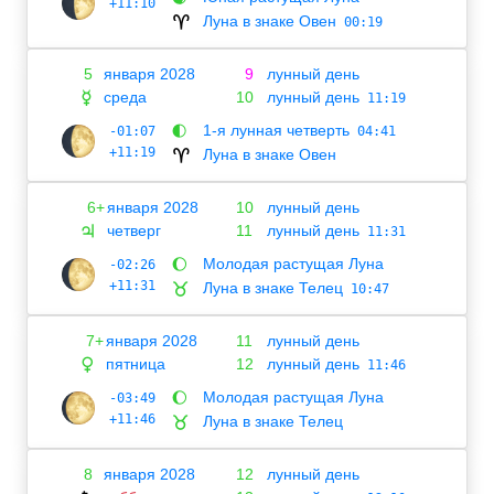
+11:10
Луна в знаке Овен
♈
00:19
5
января 2028
9
лунный день
среда
10
лунный день
☿
11:19
1-я лунная четверть
-01:07
🌓
04:41
+11:19
Луна в знаке Овен
♈
6+
января 2028
10
лунный день
четверг
11
лунный день
♃
11:31
Молодая растущая Луна
-02:26
🌔
+11:31
Луна в знаке Телец
♉
10:47
7+
января 2028
11
лунный день
пятница
12
лунный день
♀
11:46
Молодая растущая Луна
-03:49
🌔
+11:46
Луна в знаке Телец
♉
8
января 2028
12
лунный день