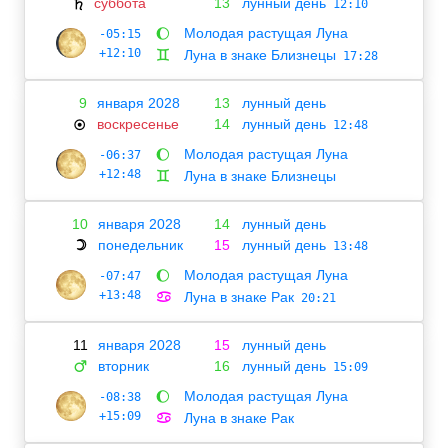
суббота
13
лунный день
♄
12:10
Молодая растущая Луна
-05:15
🌔
+12:10
Луна в знаке Близнецы
♊
17:28
9
января 2028
13
лунный день
воскресенье
14
лунный день
☉
12:48
Молодая растущая Луна
-06:37
🌔
+12:48
Луна в знаке Близнецы
♊
10
января 2028
14
лунный день
понедельник
15
лунный день
☽
13:48
Молодая растущая Луна
-07:47
🌔
+13:48
Луна в знаке Рак
♋
20:21
11
января 2028
15
лунный день
вторник
16
лунный день
♂
15:09
Молодая растущая Луна
-08:38
🌔
+15:09
Луна в знаке Рак
♋