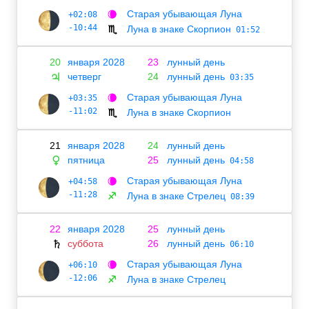
Старая убывающая Луна
+02:08
🌘
-10:44
Луна в знаке Скорпион
♏
01:52
20
января 2028
23
лунный день
четверг
24
лунный день
♃
03:35
Старая убывающая Луна
+03:35
🌘
-11:02
Луна в знаке Скорпион
♏
21
января 2028
24
лунный день
пятница
25
лунный день
♀
04:58
Старая убывающая Луна
+04:58
🌘
-11:28
Луна в знаке Стрелец
♐
08:39
22
января 2028
25
лунный день
суббота
26
лунный день
♄
06:10
Старая убывающая Луна
+06:10
🌘
-12:06
Луна в знаке Стрелец
♐