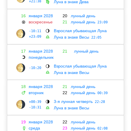
+21:38
Луна в знаке Дева
♍
16
января 2028
20
лунный день
воскресенье
21
лунный день
☉
23:09
Взрослая убывающая Луна
-10:11
🌖
+23:09
Луна в знаке Весы
♎
22:05
17
января 2028
21
лунный день
понедельник
☽
Взрослая убывающая Луна
🌖
-10:20
Луна в знаке Весы
♎
18
января 2028
21
лунный день
вторник
22
лунный день
♂
00:39
3-я лунная четверть
+00:39
🌗
22:28
-10:31
Луна в знаке Весы
♎
19
января 2028
22
лунный день
среда
23
лунный день
☿
02:08