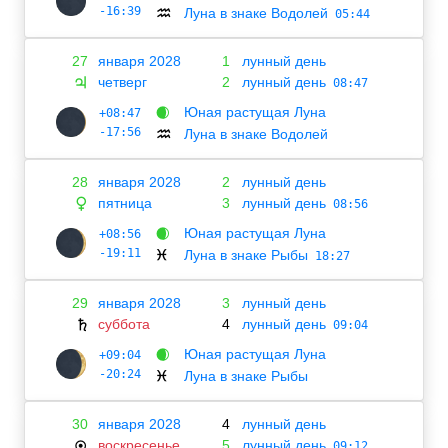
-16:39
Луна в знаке Водолей
♒
05:44
27
января 2028
1
лунный день
четверг
2
лунный день
♃
08:47
Юная растущая Луна
+08:47
🌒
-17:56
Луна в знаке Водолей
♒
28
января 2028
2
лунный день
пятница
3
лунный день
♀
08:56
Юная растущая Луна
+08:56
🌒
-19:11
Луна в знаке Рыбы
♓
18:27
29
января 2028
3
лунный день
суббота
4
лунный день
♄
09:04
Юная растущая Луна
+09:04
🌒
-20:24
Луна в знаке Рыбы
♓
30
января 2028
4
лунный день
воскресенье
5
лунный день
☉
09:12