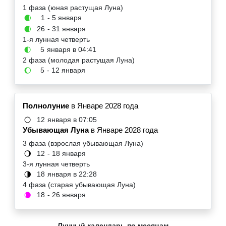
1 фаза (юная растущая Луна)
1
- 5 января
🌒
26
- 31 января
🌒
1-я лунная четверть
5
января в 04:41
🌓
2 фаза (молодая растущая Луна)
5
- 12 января
🌔
Полнолуние
в Январе 2028 года
12
января в 07:05
🌕
Убывающая Луна
в Январе 2028 года
3 фаза (взрослая убывающая Луна)
12
- 18 января
🌖
3-я лунная четверть
18
января в 22:28
🌗
4 фаза (старая убывающая Луна)
18
- 26 января
🌘
Лунный календарь по месяцам