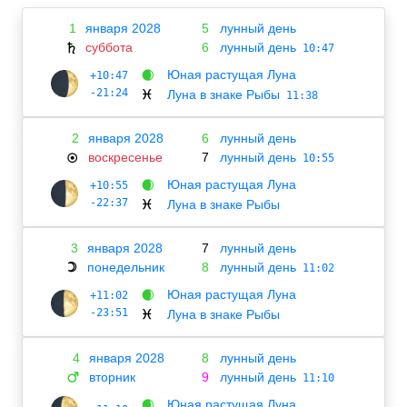
1
января 2028
5
лунный день
суббота
6
лунный день
♄
10:47
Юная растущая Луна
+10:47
🌒
-21:24
Луна в знаке Рыбы
♓
11:38
2
января 2028
6
лунный день
воскресенье
7
лунный день
☉
10:55
Юная растущая Луна
+10:55
🌒
-22:37
Луна в знаке Рыбы
♓
3
января 2028
7
лунный день
понедельник
8
лунный день
☽
11:02
Юная растущая Луна
+11:02
🌒
-23:51
Луна в знаке Рыбы
♓
4
января 2028
8
лунный день
вторник
9
лунный день
♂
11:10
Юная растущая Луна
🌒