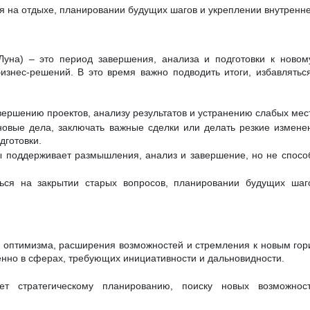
я на отдыхе, планировании будущих шагов и укреплении внутренне
уна) – это период завершения, анализа и подготовки к новому
изнес-решений. В это время важно подводить итоги, избавлятьс
вершению проектов, анализу результатов и устранению слабых мест
овые дела, заключать важные сделки или делать резкие изменен
дготовки.
 поддерживает размышления, анализ и завершение, но не спосо
ься на закрытии старых вопросов, планировании будущих шаг
д оптимизма, расширения возможностей и стремления к новым гор
енно в сферах, требующих инициативности и дальновидности.
ет стратегическому планированию, поиску новых возможнос