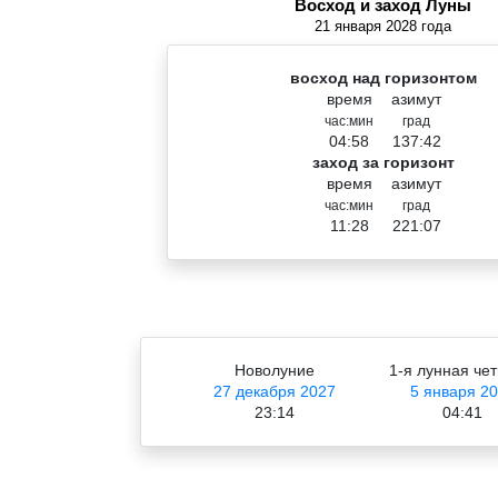
Восход и заход Луны
21 января 2028 года
восход над горизонтом
время
азимут
час:мин
град
04:58
137:42
заход за горизонт
время
азимут
час:мин
град
11:28
221:07
Новолуние
1-я лунная чет
27 декабря 2027
5 января 2
23:14
04:41