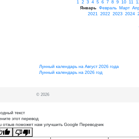
1
2
3
4
5
6
7
8
9
10
11
1
Январь
Февраль
Март
Ап
2021
2022
2023
2024
Лунный календарь на Август 2026 года
Лунный календарь на 2026 год
© 2026
одный текст
ните этот перевод
 отзыв поможет нам улучшить Google Переводчик