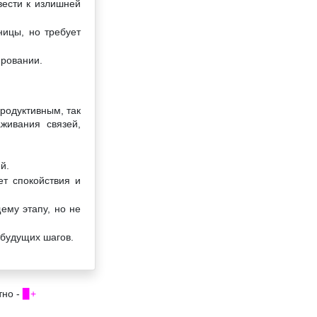
вести к излишней
ницы, но требует
ировании.
продуктивным, так
живания связей,
й.
ет спокойствия и
ему этапу, но не
 будущих шагов.
тно -
▉+