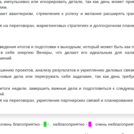
ь импульсивно или игнорировать детали, так как день может при
иям.
вает авантюризм, стремление к успеху и желание расширять гра
я на переговорах, маркетинговых стратегиях и долгосрочном план
ведения итогов и подготовки к выходным, который может быть как 
в себе энергию Венеры, что делает его идеальным для нала
шений.
ршению проектов, анализу результатов и укреплению деловых связе
новые дела или перегружать себя задачами, так как день требу
итоги недели, завершить важные дела и подготовиться к следующ
ий.
я на переговорах, укреплении партнерских связей и планировании
 очень благоприятно -
▉+
, неблагоприятно -
▉
, очень неблагоприя