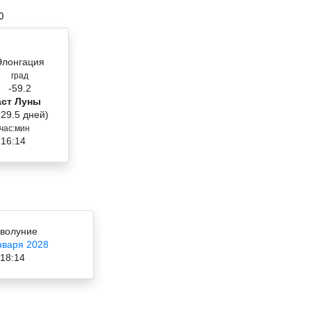
0
Элонгация
град
-59.2
аст Луны
 29.5 дней)
час:мин
 16:14
волуние
нваря 2028
18:14