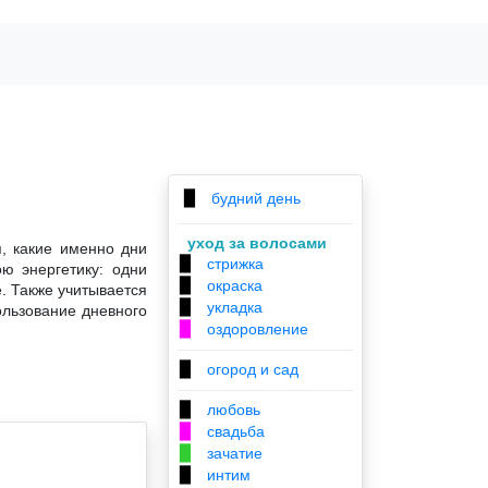
будний день
▉
уход за волосами
, какие именно дни
стрижка
▉
ю энергетику: одни
окраска
▉
. Также учитывается
укладка
▉
ользование дневного
оздоровление
▉
огород и сад
▉
любовь
▉
свадьба
▉
зачатие
▉
интим
▉