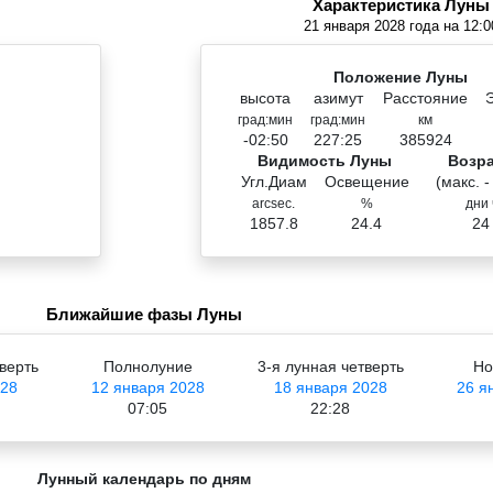
Характеристика Луны
21 января 2028 года на 12:0
Положение Луны
высота
азимут
Расстояние
град:мин
град:мин
км
-02:50
227:25
385924
Видимость Луны
Возр
Угл.Диам
Освещение
(макс. -
arcsec.
%
дни 
1857.8
24.4
24
Ближайшие фазы Луны
верть
Полнолуние
3-я лунная четверть
Но
028
12 января 2028
18 января 2028
26 я
07:05
22:28
Лунный календарь по дням