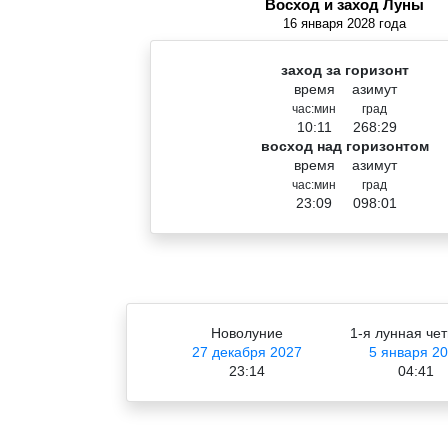
Восход и заход Луны
16 января 2028 года
заход за горизонт
время
азимут
час:мин
град
10:11
268:29
восход над горизонтом
время
азимут
час:мин
град
23:09
098:01
Новолуние
1-я лунная чет
27 декабря 2027
5 января 2
23:14
04:41