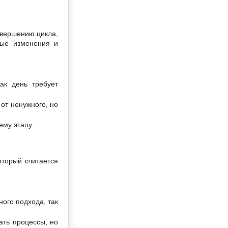
авершению цикла,
мые изменения и
ак день требует
от ненужного, но
ему этапу.
оторый считается
ого подхода, так
ать процессы, но