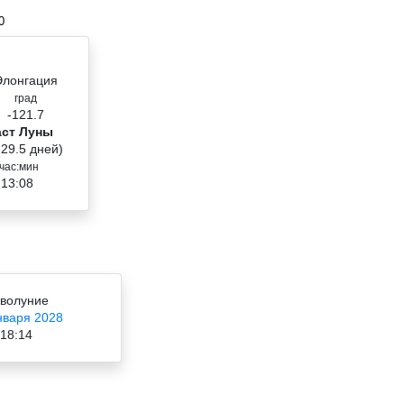
0
Элонгация
град
-121.7
аст Луны
 29.5 дней)
час:мин
 13:08
волуние
нваря 2028
18:14