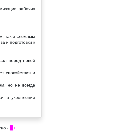
имизации рабочих
м, так и сложным
а и подготовки к
сил перед новой
ет спокойствия и
ам, но не всегда
ач и укреплении
тно -
▉+