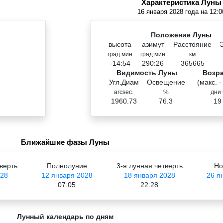
Характеристика Луны
16 января 2028 года на 12:0
Положение Луны
высота
азимут
Расстояние
град:мин
град:мин
км
-14:54
290:26
365665
Видимость Луны
Возр
Угл.Диам
Освещение
(макс. -
arcsec.
%
дни 
1960.73
76.3
19
Ближайшие фазы Луны
верть
Полнолуние
3-я лунная четверть
Но
028
12 января 2028
18 января 2028
26 я
07:05
22:28
Лунный календарь по дням