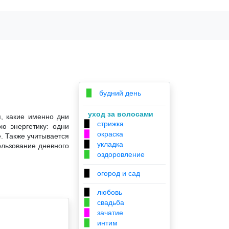
будний день
▉
уход за волосами
, какие именно дни
стрижка
▉
ю энергетику: одни
окраска
▉
. Также учитывается
укладка
▉
ользование дневного
оздоровление
▉
огород и сад
▉
любовь
▉
свадьба
▉
зачатие
▉
интим
▉