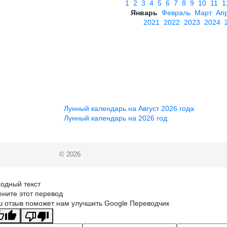
1
2
3
4
5
6
7
8
9
10
11
1
Январь
Февраль
Март
Ап
2021
2022
2023
2024
Лунный календарь на Август 2026 года
Лунный календарь на 2026 год
© 2026
одный текст
ните этот перевод
 отзыв поможет нам улучшить Google Переводчик