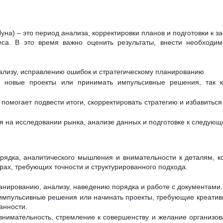
на) – это период анализа, корректировки планов и подготовки к з
еса. В это время важно оценить результаты, внести необходи
нализу, исправлению ошибок и стратегическому планированию.
ь новые проекты или принимать импульсивные решения, так к
омогает подвести итоги, скорректировать стратегию и избавиться 
 на исследовании рынка, анализе данных и подготовке к следующ
орядка, аналитического мышления и внимательности к деталям, к
рах, требующих точности и структурированного подхода.
анированию, анализу, наведению порядка и работе с документами.
импульсивные решения или начинать проекты, требующие креативн
ванности.
внимательность, стремление к совершенству и желание организов