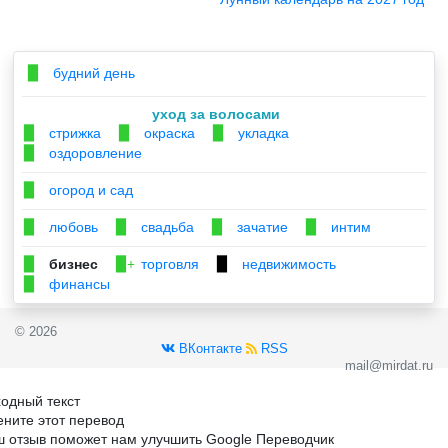
будний день
▉
уход за волосами
стрижка
окраска
укладка
▉
▉
▉
оздоровление
▉
огород и сад
▉
любовь
свадьба
зачатие
интим
▉
▉
▉
▉
бизнес
торговля
недвижимость
▉
▉+
▉
финансы
▉
© 2026
ВКонтакте
RSS
mail@mirdat.ru
одный текст
ните этот перевод
 отзыв поможет нам улучшить Google Переводчик