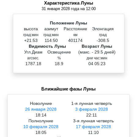
Характеристика Луны
31 января 2028 года на 12:00
Положение Луны
высота
азимут
Расстояние
Элонгация
град:мин
град:мин
км
град
+21:53
114:50
401174
-308.5
Видимость Луны
Возраст Луны
Угл.Диам
Освещение
(макс. - 29.5 дней)
arcsec.
%
дни час:мин
1787.18
18.9
04 05:23
Ближайшие фазы Луны
Новолуние
1-я лунная четверть
26 января 2028
3 февраля 2028
18:14
22:11
Полнолуние
3-я лунная четверть
10 февраля 2028
17 февраля 2028
18:05
11:10