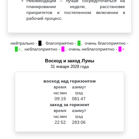
Рекомендации – лучше сосредоточиться на
планировании недели, расстановке
приоритетов и постепенном включении в
рабочий процесс.
нейтрально -
▉
, благоприятно -
▉
, очень благоприятно -
▉+
, неблагоприятно -
▉
, очень неблагоприятно -
▉+
Восход и заход Луны
31 января 2028 года
восход над горизонтом
время
азимут
час:мин
град
09:19
081:47
заход за горизонт
время
азимут
час:мин
град
22:52
283:06