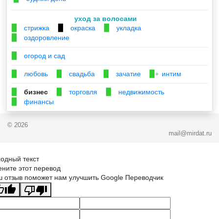
уход за волосами
стрижка
окраска
укладка
▉
▉
▉
оздоровление
▉
огород и сад
▉
любовь
свадьба
зачатие
интим
▉
▉
▉
▉+
бизнес
торговля
недвижимость
▉
▉
▉
финансы
▉
© 2026
mail@mirdat.ru
одный текст
ните этот перевод
 отзыв поможет нам улучшить Google Переводчик