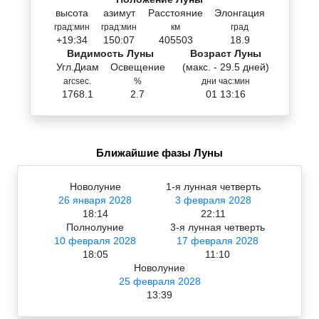
высота
азимут
Расстояние
Элонгация
град:мин
град:мин
км
град
+19:34
150:07
405503
18.9
Видимость Луны
Возраст Луны
Угл.Диам
Освещение
(макс. - 29.5 дней)
arcsec.
%
дни час:мин
1768.1
2.7
01 13:16
Ближайшие фазы Луны
Новолуние
1-я лунная четверть
26 января 2028
3 февраля 2028
18:14
22:11
Полнолуние
3-я лунная четверть
10 февраля 2028
17 февраля 2028
18:05
11:10
Новолуние
25 февраля 2028
13:39