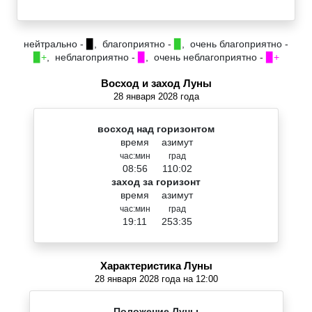
нейтрально -
▉
, благоприятно -
▉
, очень благоприятно -
▉+
, неблагоприятно -
▉
, очень неблагоприятно -
▉+
Восход и заход Луны
28 января 2028 года
восход над горизонтом
время
азимут
час:мин
град
08:56
110:02
заход за горизонт
время
азимут
час:мин
град
19:11
253:35
Характеристика Луны
28 января 2028 года на 12:00
Положение Луны