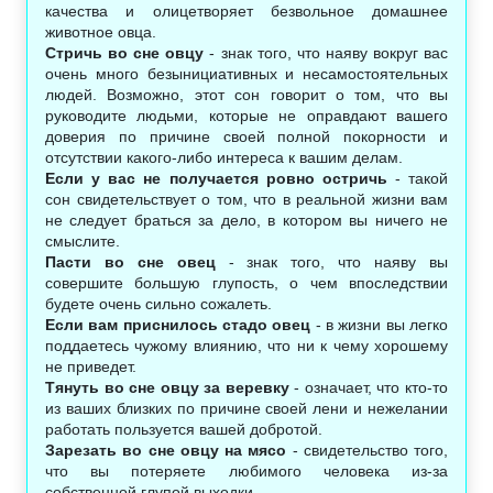
качества и олицетворяет безвольное домашнее
животное овца.
Стричь во сне овцу
- знак того, что наяву вокруг вас
очень много безынициативных и несамостоятельных
людей. Возможно, этот сон говорит о том, что вы
руководите людьми, которые не оправдают вашего
доверия по причине своей полной покорности и
отсутствии какого-либо интереса к вашим делам.
Если у вас не получается ровно остричь
- такой
сон свидетельствует о том, что в реальной жизни вам
не следует браться за дело, в котором вы ничего не
смыслите.
Пасти во сне овец
- знак того, что наяву вы
совершите большую глупость, о чем впоследствии
будете очень сильно сожалеть.
Если вам приснилось стадо овец
- в жизни вы легко
поддаетесь чужому влиянию, что ни к чему хорошему
не приведет.
Тянуть во сне овцу за веревку
- означает, что кто-то
из ваших близких по причине своей лени и нежелании
работать пользуется вашей добротой.
Зарезать во сне овцу на мясо
- свидетельство того,
что вы потеряете любимого человека из-за
собственной глупой выходки.