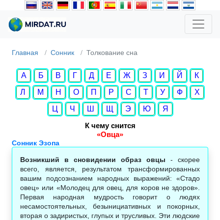
Главная
Сонник
Толкование сна
А
Б
В
Г
Д
Е
Ж
З
И
Й
К
Л
М
Н
О
П
Р
С
Т
У
Ф
Х
Ц
Ч
Ш
Щ
Э
Ю
Я
К чему снится
«Овца»
Сонник Эзопа
Возникший в сновидении образ овцы
- скорее
всего, является, результатом трансформированных
вашим подсознанием народных выражений: «Стадо
овец» или «Молодец для овец, для коров не здоров».
Первая народная мудрость говорит о людях
несамостоятельных, безынициативных и покорных,
вторая о задиристых, глупых и трусливых. Эти людские