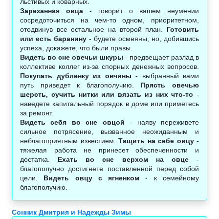
льстивых и коварных.
Зарезанная овца
- говорит о вашем неумении
сосредоточиться на чем-то одном, приоритетном,
отодвинув все остальное на второй план.
Готовить
или есть баранину
- будете осмеяны, но, добившись
успеха, докажете, что были правы.
Видеть во сне овечьи шкуры
- предвещает разлад в
коллективе коллег из-за спорных денежных вопросов.
Покупать дубленку из овчины
- выбранный вами
путь приведет к благополучию.
Прясть овечью
шерсть, сучить нитки или вязать из них что-то
-
наведете капитальный порядок в доме или приметесь
за ремонт.
Видеть себя во сне овцой
- наяву переживете
сильное потрясение, вызванное неожиданным и
неблагоприятным известием.
Тащить на себе овцу
-
тяжелая работа не принесет обеспеченности и
достатка.
Ехать во сне верхом на овце
-
благополучно достигнете поставленной перед собой
цели.
Видеть овцу с ягненком
- к семейному
благополучию.
Сонник Дмитрия и Надежды Зимы