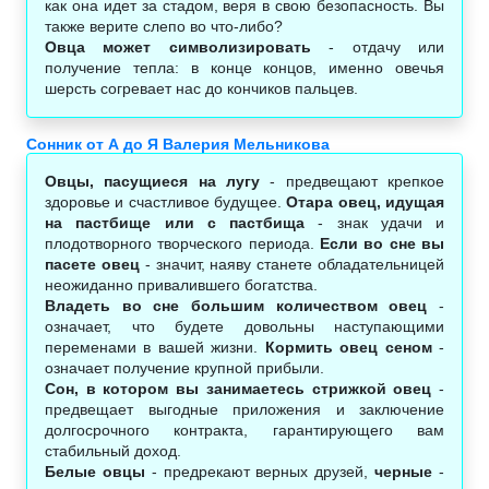
как она идет за стадом, веря в свою безопасность. Вы
также верите слепо во что-либо?
Овца может символизировать
- отдачу или
получение тепла: в конце концов, именно овечья
шерсть согревает нас до кончиков пальцев.
Сонник от А до Я Валерия Мельникова
Овцы, пасущиеся на лугу
- предвещают крепкое
здоровье и счастливое будущее.
Отара овец, идущая
на пастбище или с пастбища
- знак удачи и
плодотворного творческого периода.
Если во сне вы
пасете овец
- значит, наяву станете обладательницей
неожиданно привалившего богатства.
Владеть во сне большим количеством овец
-
означает, что будете довольны наступающими
переменами в вашей жизни.
Кормить овец сеном
-
означает получение крупной прибыли.
Сон, в котором вы занимаетесь стрижкой овец
-
предвещает выгодные приложения и заключение
долгосрочного контракта, гарантирующего вам
стабильный доход.
Белые овцы
- предрекают верных друзей,
черные
-