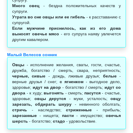
Много овец
- бездна положительных качеств у
супруги.
Утрата во сне овцы или ее гибель
- к расставанию с
супругой.
Если мужчине приснилось, как из его дома
выносят овечье мясо
- его супруга наяву увлечется
другим кавалером.
Малый Велесов сонник
Овцы
- исполнение желания, сваты, гости, счастье,
дружба, богатство / смерть, свара, неприятность;
черные, сивые
- дождь, лживые друзья;
белые
-
верные друзья / снег;
с ягненком
- выгодное дело,
здоровье;
идут на двор
- богатство / смерть;
идут со
двора
- к худу;
выгонять
- смерть;
пасутся
- счастье,
здоровье;
овцы дерутся
- муки, усталость;
овцу
зарезать, обдирать шкуру
- невинного оболгать;
стричь
- наследство;
стриженные
- прибыль;
зарезанные
- нищета;
пасти
- имущество;
овечья
шерсть
- богатство;
стадо
- удовольствие.