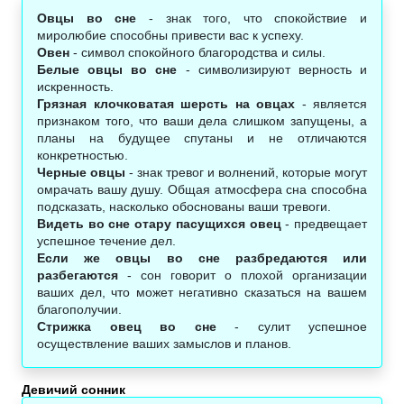
Овцы во сне
- знак того, что спокойствие и
миролюбие способны привести вас к успеху.
Овен
- символ спокойного благородства и силы.
Белые овцы во сне
- символизируют верность и
искренность.
Грязная клочковатая шерсть на овцах
- является
признаком того, что ваши дела слишком запущены, а
планы на будущее спутаны и не отличаются
конкретностью.
Черные овцы
- знак тревог и волнений, которые могут
омрачать вашу душу. Общая атмосфера сна способна
подсказать, насколько обоснованы ваши тревоги.
Видеть во сне отару пасущихся овец
- предвещает
успешное течение дел.
Если же овцы во сне разбредаются или
разбегаются
- сон говорит о плохой организации
ваших дел, что может негативно сказаться на вашем
благополучии.
Стрижка овец во сне
- сулит успешное
осуществление ваших замыслов и планов.
Девичий сонник