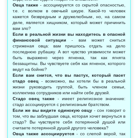
Овца также
- ассоциируется со скрытой опасностью,
т.е. с волком в овечьей шкуре. Какой-то человек
кажется безвредным и дружелюбным, но, на самом
деле, является хищником, который может причинить
вам зло?
Если в реальной жизни вы находитесь в опасной
финансовой ситуации
- вам может сниться
стриженая овца: вам пришлось отдать на дело
последнюю рубашку. А вот чувство уязвимости может
быть выражено через ягненка, так как ягнята
беззащитны. Вы чувствуете себя как ягненок, которого
ведут на бойню?
Если вам снится, что вы пастух, который пасет
стадо овец
- возможно, вы хотели бы в реальной
жизни руководить группой, быть членом семьи,
коллектива сотрудников или найти себе друзей.
Стадо овец также
- имеет религиозное значение:
стадо ассоциируется с религиозным братством.
Если же вы видите одинокую овцу
- сон говорит о
том, что вы заблудшая овца, которая хочет вернуться в
стадо? Вы чувствуете себя потерянной душой или
считаете потерянной душой другого человека?
Овца также ассоциируется
- со слепой верой, так