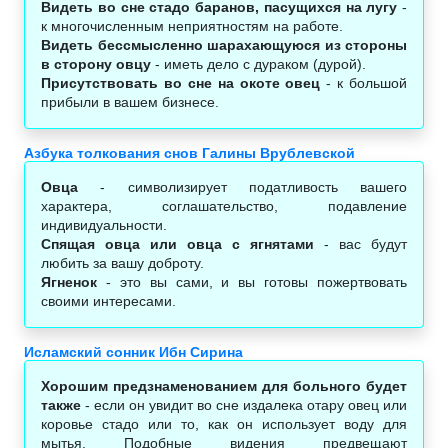
Видеть во сне стадо баранов, пасущихся на лугу
-
к многочисленным неприятностям на работе.
Видеть бессмысленно шарахающуюся из стороны
в сторону овцу
- иметь дело с дураком (дурой).
Присутствовать во сне на окоте овец
- к большой
прибыли в вашем бизнесе.
Азбука толкования снов Галины Врублевской
Овца
- символизирует податливость вашего
характера, соглашательство, подавление
индивидуальности.
Спящая овца или овца с ягнятами
- вас будут
любить за вашу доброту.
Ягненок
- это вы сами, и вы готовы пожертвовать
своими интересами.
Исламский сонник Ибн Сирина
Хорошим предзнаменованием для больного будет
также
- если он увидит во сне издалека отару овец или
коровье стадо или то, как он использует воду для
мытья. Подобные видения предвещают