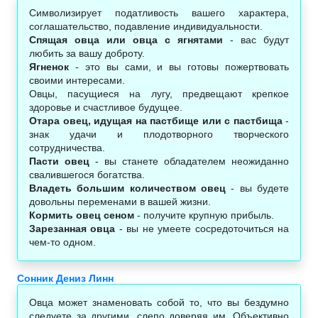
Символизирует податливость вашего характера,
соглашательство, подавление индивидуальности.
Спящая овца или овца с ягнятами
- вас будут
любить за вашу доброту.
Ягненок
- это вы сами, и вы готовы пожертвовать
своими интересами.
Овцы, пасущиеся на лугу, предвещают крепкое
здоровье и счастливое будущее.
Отара овец, идущая на пастбище или с пастбища
-
знак удачи и плодотворного творческого
сотрудничества.
Пасти овец
- вы станете обладателем неожиданно
свалившегося богатства.
Владеть большим количеством овец
- вы будете
довольны переменами в вашей жизни.
Кормить овец сеном
- получите крупную прибыль.
Зарезанная овца
- вы не умеете сосредоточиться на
чем-то одном.
Сонник Дениз Линн
Овца может знаменовать собой то, что вы бездумно
следуете за другими, слепо доверяя им. Объективно