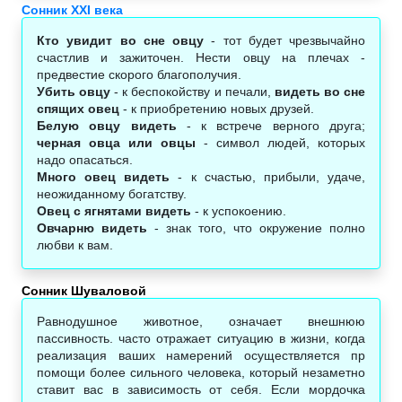
Сонник XXI века
Кто увидит во сне овцу
- тот будет чрезвычайно
счастлив и зажиточен. Нести овцу на плечах -
предвестие скорого благополучия.
Убить овцу
- к беспокойству и печали,
видеть во сне
спящих овец
- к приобретению новых друзей.
Белую овцу видеть
- к встрече верного друга;
черная овца или овцы
- символ людей, которых
надо опасаться.
Много овец видеть
- к счастью, прибыли, удаче,
неожиданному богатству.
Овец с ягнятами видеть
- к успокоению.
Овчарню видеть
- знак того, что окружение полно
любви к вам.
Сонник Шуваловой
Равнодушное животное, означает внешнюю
пассивность. часто отражает ситуацию в жизни, когда
реализация ваших намерений осуществляется пр
помощи более сильного человека, который незаметно
ставит вас в зависимость от себя. Если мордочка