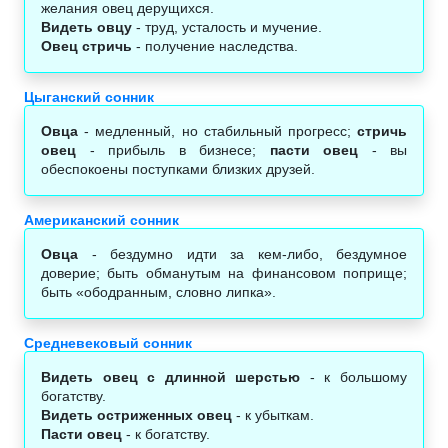
желания овец дерущихся.
Видеть овцу
- труд, усталость и мучение.
Овец стричь
- получение наследства.
Цыганский сонник
Овца
- медленный, но стабильный прогресс;
стричь
овец
- прибыль в бизнесе;
пасти овец
- вы
обеспокоены поступками близких друзей.
Американский сонник
Овца
- бездумно идти за кем-либо, бездумное
доверие; быть обманутым на финансовом поприще;
быть «ободранным, словно липка».
Средневековый сонник
Видеть овец с длинной шерстью
- к большому
богатству.
Видеть остриженных овец
- к убыткам.
Пасти овец
- к богатству.