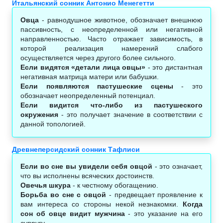
Итальянский сонник Антонио Менегетти
Овца
- равнодушное животное, обозначает внешнюю
пассивность, с неопределенной или негативной
направленностью. Часто отражает зависимость, в
которой реализация намерений слабого
осуществляется через другого более сильного.
Если видятся «детали лица овцы»
- это дистантная
негативная матрица матери или бабушки.
Если появляются пастушеские сцены
- это
обозначает неопределенный потенциал.
Если видится что-либо из пастушеского
окружения
- это получает значение в соответствии с
данной топологией.
Древнеперсидский сонник Тафлиси
Если во сне вы увидели себя овцой
- это означает,
что вы исполнены всяческих достоинств.
Овечья шкура
- к честному обогащению.
Борьба во сне с овцой
- предвещает проявление к
вам интереса со стороны некой незнакомки.
Когда
сон об овце видит мужчина
- это указание на его
супругу.