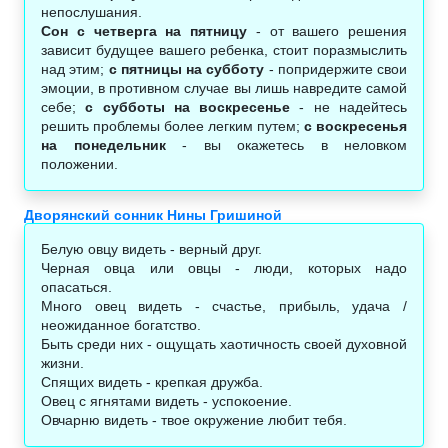
непослушания.
Сон с четверга на пятницу
- от вашего решения
зависит будущее вашего ребенка, стоит поразмыслить
над этим;
с пятницы на субботу
- попридержите свои
эмоции, в противном случае вы лишь навредите самой
себе;
с субботы на воскресенье
- не надейтесь
решить проблемы более легким путем;
с воскресенья
на понедельник
- вы окажетесь в неловком
положении.
Дворянский сонник Нины Гришиной
Белую овцу видеть - верный друг.
Черная овца или овцы - люди, которых надо
опасаться.
Много овец видеть - счастье, прибыль, удача /
неожиданное богатство.
Быть среди них - ощущать хаотичность своей духовной
жизни.
Спящих видеть - крепкая дружба.
Овец с ягнятами видеть - успокоение.
Овчарню видеть - твое окружение любит тебя.