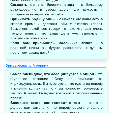
Слышать во сне блеяние овцы
- к большому
разочарованию в своем друге. Его трусость и
покорность выведут вас из себя.
Принимать роды у овцы
- означает, что ваши дети в
скором времени доставят вам множество хлопот.
Возможно, такой сон говорит о том, что вам очень
трудно понять, что ваши дети уже взрослые и
прекратить опекать их.
Если вам приснились маленькие ягнята
- в
реальной жизни вы будете разочарованы дурным
поступком ваших детей.
Универсальный сонник
Самое очевидное, что ассоциируется с овцой
- это
групповое сознание. Овцу не признают за
индивидуальность. Вы чувствуете, что идете на поводу
у мнения коллектива, или вы попросту теряетесь в
массе? А может быть, вас вовлекли в бессмысленный
проект?
Возможно также, сон говорит о том
- что кто-то
делает вам замечания по поводу вашего внешнего
вида, или вы судите людей по внешности.