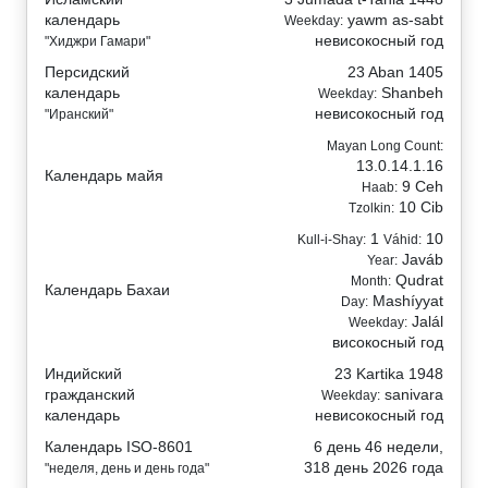
календарь
yawm as-sabt
Weekday:
невисокосный год
"Хиджри Гамари"
Персидский
23 Aban 1405
календарь
Shanbeh
Weekday:
невисокосный год
"Иранский"
Mayan Long Count:
13.0.14.1.16
Календарь майя
9 Ceh
Haab:
10 Cib
Tzolkin:
1
10
Kull-i-Shay:
Váhid:
Javáb
Year:
Qudrat
Month:
Календарь Бахаи
Mashíyyat
Day:
Jalál
Weekday:
високосный год
Индийский
23 Kartika 1948
гражданский
sanivara
Weekday:
календарь
невисокосный год
Календарь ISO-8601
6 день 46 недели,
318 день 2026 года
"неделя, день и день года"