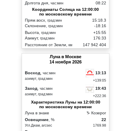
Долгота дня,
08:22
час:мин
Координаты Солнца на 12:00:00
по московскому времени
Прям.восх,
15:18.3
град:мин
Склонение,
-18:16
град:мин
Высота,
+15:55
град:мин
Азимут,
176:33
град:мин
Расстояние от Земли,
147 942 404
км
Луна в Москве
14 ноября 2026
13:13
Восход
,
час:мин
азимут, град:мин
+139:05
19:43
Заход
,
час:мин
азимут, град:мин
+222:36
Характеристика Луны на 12:00:00
по московскому времени
Луна в знаке
♑ Козерог
Освещение
, %
22
Угл.Диам, arcsec
1769.98