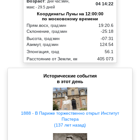
Возраст
:
дни час:мин,
04 14:22
макс - 29.5 дней
Координаты Луны на 12:00:00
по московскому времени
Прям.восх,
19:20.6
град:мин
Склонение,
-25:18
град:мин
Высота,
-07:31
град:мин
Азимут,
124:54
град:мин
Элонгация,
56.1
град
Расстояние от Земли,
405 073
км
Исторические события
в этот день
1888 - В Париже торжественно открыт Институт
Пастера
(137 лет назад)