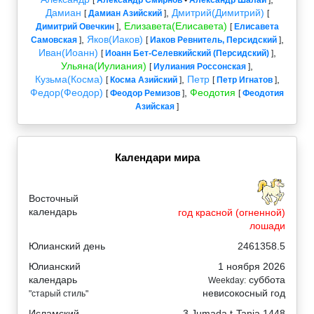
[
Александр Смирнов
•
Александр Шалай
]
Дамиан
,
Дмитрий(Димитрий)
[
Дамиан Азийский
]
[
,
Елизавета(Елисавета)
Димитрий Овечкин
]
[
Елисавета
,
Яков(Иаков)
,
Самовская
]
[
Иаков Ревнитель, Персидский
]
Иван(Иоанн)
,
[
Иоанн Бет-Селевкийский (Персидский)
]
Ульяна(Иулиания)
,
[
Иулиания Россонская
]
Кузьма(Косма)
,
Петр
,
[
Косма Азийский
]
[
Петр Игнатов
]
Федор(Феодор)
,
Феодотия
[
Феодор Ремизов
]
[
Феодотия
Азийская
]
Календари мира
Восточный
календарь
год красной (огненной)
лошади
Юлианский день
2461358.5
Юлианский
1 ноября 2026
календарь
суббота
Weekday:
невисокосный год
"старый стиль"
Исламский
3 Jumada t-Tania 1448