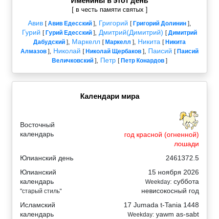
Именины в этот день
[ в честь памяти святых ]
Авив
,
Григорий
,
[
Авив Едесский
]
[
Григорий Долинин
]
Гурий
,
Дмитрий(Димитрий)
[
Гурий Едесский
]
[
Димитрий
,
Маркелл
,
Никита
Дабудский
]
[
Маркелл
]
[
Никита
,
Николай
,
Паисий
Алмазов
]
[
Николай Щербаков
]
[
Паисий
,
Петр
Величковский
]
[
Петр Конардов
]
Календари мира
Восточный
календарь
год красной (огненной)
лошади
Юлианский день
2461372.5
Юлианский
15 ноября 2026
календарь
суббота
Weekday:
невисокосный год
"старый стиль"
Исламский
17 Jumada t-Tania 1448
календарь
yawm as-sabt
Weekday: