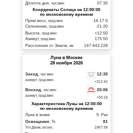
Долгота дня,
07:35
час:мин
Координаты Солнца на 12:00:00
по московскому времени
Прям.восх,
16:17.0
град:мин
Склонение,
-21:20
град:мин
Высота,
+12:50
град:мин
Азимут,
175:50
град:мин
Расстояние от Земли,
147 643 228
км
Луна в Москве
28 ноября 2026
12:35
Заход
,
час:мин
азимут, град:мин
+312:42
20:06
Восход
,
час:мин
азимут, град:мин
+50:18
Характеристика Луны на 12:00:00
по московскому времени
Луна в знаке
♋ Рак
Освещение
, %
81
Угл.Диам, arcsec
1967.58