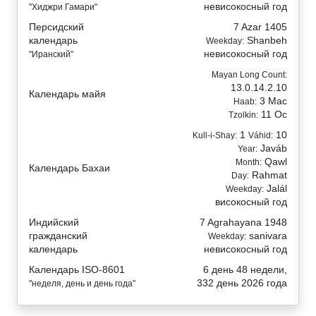
невисокосный год
"Хиджри Гамари"
Персидский
7 Azar 1405
календарь
Shanbeh
Weekday:
невисокосный год
"Иранский"
Mayan Long Count:
13.0.14.2.10
Календарь майя
3 Mac
Haab:
11 Oc
Tzolkin:
1
10
Kull-i-Shay:
Váhid:
Javáb
Year:
Qawl
Month:
Календарь Бахаи
Rahmat
Day:
Jalál
Weekday:
високосный год
Индийский
7 Agrahayana 1948
гражданский
sanivara
Weekday:
календарь
невисокосный год
Календарь ISO-8601
6 день 48 недели,
332 день 2026 года
"неделя, день и день года"