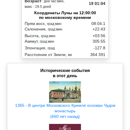
Возраст
:
дни час:мин,
19 01:04
макс - 29.5 дней
Координаты Луны на 12:00:00
по московскому времени
Прям.восх,
08:04.1
град:мин
Склонение,
+22:43
град:мин
Высота,
+03:56
град:мин
Азимут,
305:55
град:мин
Элонгация,
-127.8
град
Расстояние от Земли,
364 391
км
Исторические события
в этот день
1365 - В центре Московского Кремля основан Чудов
монастырь
(660 лет назад)