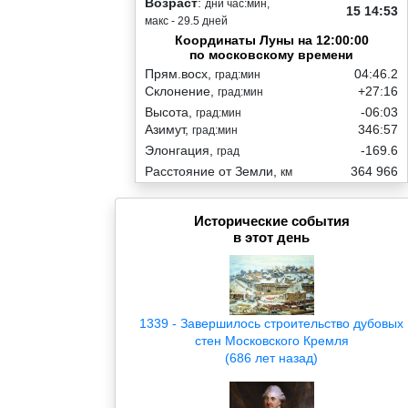
Возраст
:
дни час:мин,
15 14:53
макс - 29.5 дней
Координаты Луны на 12:00:00
по московскому времени
Прям.восх,
04:46.2
град:мин
Склонение,
+27:16
град:мин
Высота,
-06:03
град:мин
Азимут,
346:57
град:мин
Элонгация,
-169.6
град
Расстояние от Земли,
364 966
км
Исторические события
в этот день
1339 - Завершилось строительство дубовых
стен Московского Кремля
(686 лет назад)