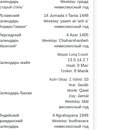
календарь
среда
Weekday:
невисокосный год
"старый стиль"
Исламский
14 Jumada t-Tania 1448
календарь
yawm al-'arb`a'
Weekday:
невисокосный год
"Хиджри Гамари"
Персидский
4 Azar 1405
календарь
Chaharshanbeh
Weekday:
невисокосный год
"Иранский"
Mayan Long Count:
13.0.14.2.7
Календарь майя
0 Mac
Haab:
8 Manik
Tzolkin:
1
10
Kull-i-Shay:
Váhid:
Javáb
Year:
Qawl
Month:
Календарь Бахаи
Jamál
Day:
Idál
Weekday:
високосный год
Индийский
4 Agrahayana 1948
гражданский
budhavara
Weekday:
календарь
невисокосный год