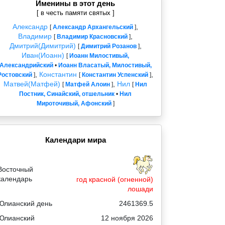
Именины в этот день
[ в честь памяти святых ]
Александр
,
[
Александр Архангельский
]
Владимир
,
[
Владимир Красновский
]
Дмитрий(Димитрий)
,
[
Димитрий Розанов
]
Иван(Иоанн)
[
Иоанн Милостивый,
Александрийский
•
Иоанн Власатый, Милостивый,
,
Константин
,
Ростовский
]
[
Константин Успенский
]
Матвей(Матфей)
,
Нил
[
Матфей Алоин
]
[
Нил
Постник, Синайский, отшельник
•
Нил
Мироточивый, Афонский
]
Календари мира
Восточный
календарь
год красной (огненной)
лошади
Юлианский день
2461369.5
Юлианский
12 ноября 2026