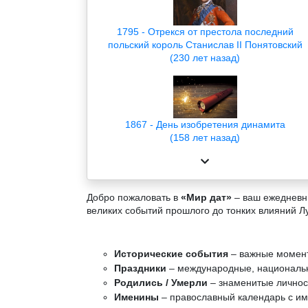
1795 - Отрекся от престола последний
польский король Станислав II Понятовский
(230 лет назад)
1867 - День изобретения динамита
(158 лет назад)
Добро пожаловать в
«Мир дат»
– ваш ежедневны
великих событий прошлого до тонких влияний Л
Исторические события
– важные момент
Праздники
– международные, национальн
Родились / Умерли
– знаменитые личност
Именины
– православный календарь с и