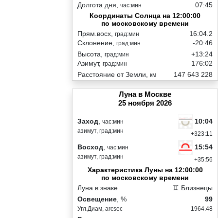
Долгота дня,
07:45
час:мин
Координаты Солнца на 12:00:00
по московскому времени
Прям.восх,
16:04.2
град:мин
Склонение,
-20:46
град:мин
Высота,
+13:24
град:мин
Азимут,
176:02
град:мин
Расстояние от Земли,
147 643 228
км
Луна в Москве
25 ноября 2026
10:04
Заход
,
час:мин
азимут, град:мин
+323:11
15:54
Восход
,
час:мин
азимут, град:мин
+35:56
Характеристика Луны на 12:00:00
по московскому времени
Луна в знаке
♊ Близнецы
Освещение
, %
99
Угл.Диам, arcsec
1964.48