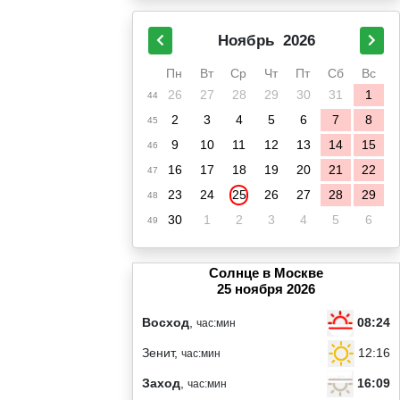
Ноябрь
2026
Пн
Вт
Ср
Чт
Пт
Сб
Вс
26
27
28
29
30
31
1
44
2
3
4
5
6
7
8
45
9
10
11
12
13
14
15
46
16
17
18
19
20
21
22
47
23
24
25
26
27
28
29
48
30
1
2
3
4
5
6
49
Солнце в Москве
25 ноября 2026
08:24
Восход
,
час:мин
12:16
Зенит,
час:мин
16:09
Заход
,
час:мин