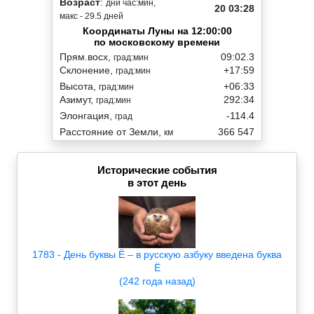
Возраст
:
дни час:мин,
20 03:28
макс - 29.5 дней
Координаты Луны на 12:00:00
по московскому времени
Прям.восх,
09:02.3
град:мин
Склонение,
+17:59
град:мин
Высота,
+06:33
град:мин
Азимут,
292:34
град:мин
Элонгация,
-114.4
град
Расстояние от Земли,
366 547
км
Исторические события
в этот день
1783 - День буквы Ё – в русскую азбуку введена буква
Ё
(242 года назад)