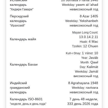
Исламский
18 Jumada t-Tania 1448
календарь
yawm al-'ahad
Weekday:
невисокосный год
"Хиджри Гамари"
Персидский
8 Azar 1405
календарь
Yekshanbeh
Weekday:
невисокосный год
"Иранский"
Mayan Long Count:
13.0.14.2.11
Календарь майя
4 Mac
Haab:
12 Chuen
Tzolkin:
1
10
Kull-i-Shay:
Váhid:
Javáb
Year:
Qawl
Month:
Календарь Бахаи
Kalimát
Day:
Jamál
Weekday:
високосный год
Индийский
8 Agrahayana 1948
гражданский
ravivara
Weekday:
календарь
невисокосный год
Календарь ISO-8601
7 день 48 недели,
333 день 2026 года
"неделя, день и день года"