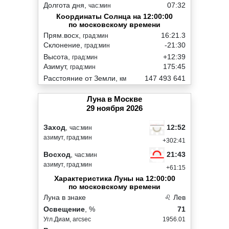
Долгота дня,
07:32
час:мин
Координаты Солнца на 12:00:00
по московскому времени
Прям.восх,
16:21.3
град:мин
Склонение,
-21:30
град:мин
Высота,
+12:39
град:мин
Азимут,
175:45
град:мин
Расстояние от Земли,
147 493 641
км
Луна в Москве
29 ноября 2026
12:52
Заход
,
час:мин
азимут, град:мин
+302:41
21:43
Восход
,
час:мин
азимут, град:мин
+61:15
Характеристика Луны на 12:00:00
по московскому времени
Луна в знаке
♌ Лев
Освещение
, %
71
Угл.Диам, arcsec
1956.01