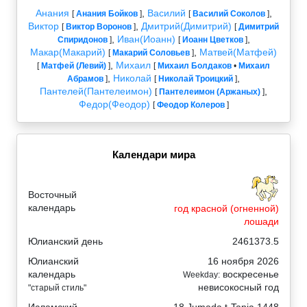
Анания
,
Василий
,
[
Анания Бойков
]
[
Василий Соколов
]
Виктор
,
Дмитрий(Димитрий)
[
Виктор Воронов
]
[
Димитрий
,
Иван(Иоанн)
,
Спиридонов
]
[
Иоанн Цветков
]
Макар(Макарий)
,
Матвей(Матфей)
[
Макарий Соловьев
]
,
Михаил
[
Матфей (Левий)
]
[
Михаил Болдаков
•
Михаил
,
Николай
,
Абрамов
]
[
Николай Троицкий
]
Пантелей(Пантелеимон)
,
[
Пантелеимон (Аржаных)
]
Федор(Феодор)
[
Феодор Колеров
]
Календари мира
Восточный
календарь
год красной (огненной)
лошади
Юлианский день
2461373.5
Юлианский
16 ноября 2026
календарь
воскресенье
Weekday:
невисокосный год
"старый стиль"