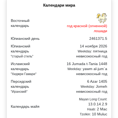
Календари мира
Восточный
календарь
год красной (огненной)
лошади
Юлианский день
2461371.5
Юлианский
14 ноября 2026
календарь
пятница
Weekday:
невисокосный год
"старый стиль"
Исламский
16 Jumada t-Tania 1448
календарь
yawm al-jum`a
Weekday:
невисокосный год
"Хиджри Гамари"
Персидский
6 Azar 1405
календарь
Jomeh
Weekday:
невисокосный год
"Иранский"
Mayan Long Count:
13.0.14.2.9
Календарь майя
2 Mac
Haab:
10 Muluc
Tzolkin: