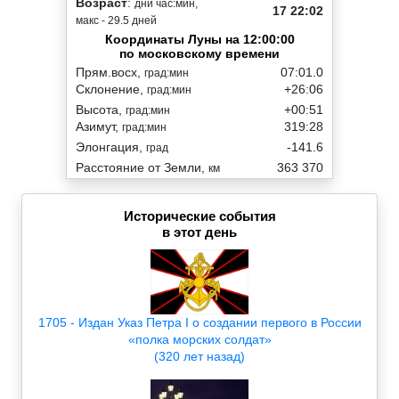
Возраст
:
дни час:мин,
17 22:02
макс - 29.5 дней
Координаты Луны на 12:00:00
по московскому времени
Прям.восх,
07:01.0
град:мин
Склонение,
+26:06
град:мин
Высота,
+00:51
град:мин
Азимут,
319:28
град:мин
Элонгация,
-141.6
град
Расстояние от Земли,
363 370
км
Исторические события
в этот день
1705 - Издан Указ Петра I о создании первого в России
«полка морских солдат»
(320 лет назад)