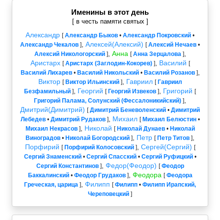
Именины в этот день
[ в честь памяти святых ]
Александр
[
Александр Быков
•
Александр Покровский
•
,
Алексей(Алексий)
Александр Чекалов
]
[
Алексий Нечаев
•
,
Анна
,
Алексий Никологорский
]
[
Анна Зерцалова
]
Аристарх
,
Василий
[
Аристарх (Заглодин-Кокорев)
]
[
,
Василий Лихарев
•
Василий Никольский
•
Василий Розанов
]
Виктор
,
Гавриил
[
Виктор Ильинский
]
[
Гавриил
,
Георгий
,
Григорий
Безфамильный
]
[
Георгий Извеков
]
[
,
Григорий Палама, Солунский (Фессалоникийский)
]
Дмитрий(Димитрий)
[
Димитрий Беневоленский
•
Димитрий
,
Михаил
Лебедев
•
Димитрий Рудаков
]
[
Михаил Белюстин
•
,
Николай
Михаил Некрасов
]
[
Николай Дунаев
•
Николай
,
Петр
,
Виноградов
•
Николай Богородский
]
[
Петр Титов
]
Порфирий
,
Сергей(Сергий)
[
Порфирий Колосовский
]
[
Сергий Знаменский
•
Сергий Спасский
•
Сергий Руфицкий
•
,
Федор(Феодор)
Сергий Константинов
]
[
Феодор
,
Феодора
Баккалинский
•
Феодор Грудаков
]
[
Феодора
,
Филипп
Греческая, царица
]
[
Филипп
•
Филипп Ирапский,
Череповецкий
]