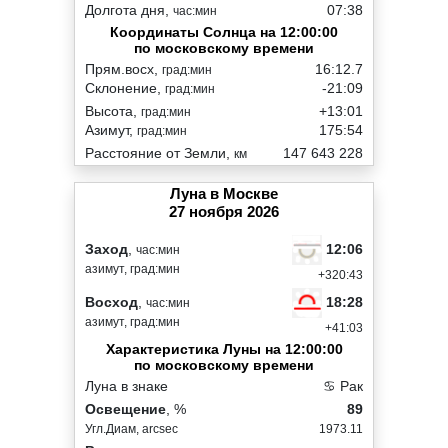
Долгота дня,
07:38
час:мин
Координаты Солнца на 12:00:00
по московскому времени
Прям.восх,
16:12.7
град:мин
Склонение,
-21:09
град:мин
Высота,
+13:01
град:мин
Азимут,
175:54
град:мин
Расстояние от Земли,
147 643 228
км
Луна в Москве
27 ноября 2026
12:06
Заход
,
час:мин
азимут, град:мин
+320:43
18:28
Восход
,
час:мин
азимут, град:мин
+41:03
Характеристика Луны на 12:00:00
по московскому времени
Луна в знаке
♋ Рак
Освещение
, %
89
Угл.Диам, arcsec
1973.11