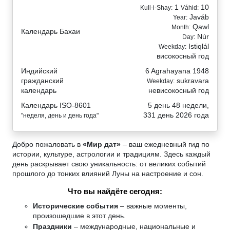
1
10
Kull-i-Shay:
Váhid:
Javáb
Year:
Qawl
Month:
Календарь Бахаи
Núr
Day:
Istiqlál
Weekday:
високосный год
Индийский
6 Agrahayana 1948
гражданский
sukravara
Weekday:
календарь
невисокосный год
Календарь ISO-8601
5 день 48 недели,
331 день 2026 года
"неделя, день и день года"
Добро пожаловать в
«Мир дат»
– ваш ежедневный гид по
истории, культуре, астрологии и традициям. Здесь каждый
день раскрывает свою уникальность: от великих событий
прошлого до тонких влияний Луны на настроение и сон.
Что вы найдёте сегодня:
Исторические события
– важные моменты,
произошедшие в этот день.
Праздники
– международные, национальные и