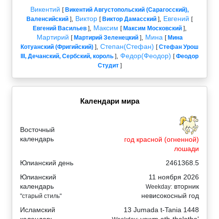
Викентий
[
Викентий Августопольский (Сарагосский),
,
Виктор
,
Евгений
Валенсийский
]
[
Виктор Дамасский
]
[
,
Максим
,
Евгений Васильев
]
[
Максим Московский
]
Мартирий
,
Мина
[
Мартирий Зеленецкий
]
[
Мина
,
Степан(Стефан)
Котуанский (Фригийский)
]
[
Стефан Урош
,
Федор(Феодор)
III, Дечанский, Сербский, король
]
[
Феодор
Студит
]
Календари мира
Восточный
календарь
год красной (огненной)
лошади
Юлианский день
2461368.5
Юлианский
11 ноября 2026
календарь
вторник
Weekday:
невисокосный год
"старый стиль"
Исламский
13 Jumada t-Tania 1448
календарь
yawm ath-thalatha'