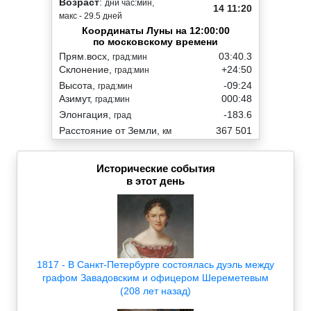
Возраст
:
дни час:мин,
14 11:20
макс - 29.5 дней
Координаты Луны на 12:00:00
по московскому времени
Прям.восх,
03:40.3
град:мин
Склонение,
+24:50
град:мин
Высота,
-09:24
град:мин
Азимут,
000:48
град:мин
Элонгация,
-183.6
град
Расстояние от Земли,
367 501
км
Исторические события
в этот день
1817 - В Санкт-Петербурге состоялась дуэль между
графом Завадовским и офицером Шереметевым
(208 лет назад)