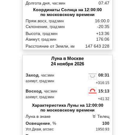
Долгота дня,
07:47
час:мин
Координаты Солнца на 12:00:00
по московскому времени
Прям.восх,
16:00.0
град:мин
Склонение,
-20:35
град:мин
Высота,
+13:36
град:мин
Азимут,
176:06
град:мин
Расстояние от Земли,
147 643 228
км
Луна в Москве
24 ноября 2026
08:31
Заход
,
час:мин
азимут, град:мин
+316:15
15:13
Восход
,
час:мин
азимут, град:мин
+41:32
Характеристика Луны на 12:00:00
по московскому времени
Луна в знаке
♉ Телец
Освещение
, %
100
Угл.Диам, arcsec
1950.93