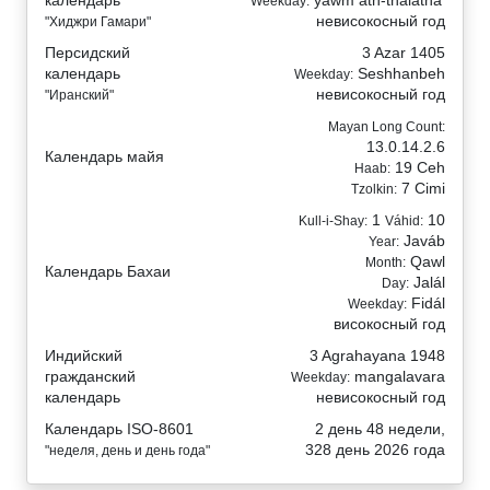
Weekday:
невисокосный год
"Хиджри Гамари"
Персидский
3 Azar 1405
календарь
Seshhanbeh
Weekday:
невисокосный год
"Иранский"
Mayan Long Count:
13.0.14.2.6
Календарь майя
19 Ceh
Haab:
7 Cimi
Tzolkin:
1
10
Kull-i-Shay:
Váhid:
Javáb
Year:
Qawl
Month:
Календарь Бахаи
Jalál
Day:
Fidál
Weekday:
високосный год
Индийский
3 Agrahayana 1948
гражданский
mangalavara
Weekday:
календарь
невисокосный год
Календарь ISO-8601
2 день 48 недели,
328 день 2026 года
"неделя, день и день года"