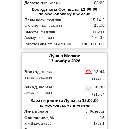
Долгота дня,
08:26
час:мин
Координаты Солнца на 12:00:00
по московскому времени
Прям.восх,
15:14.2
град:мин
Склонение,
-18:00
град:мин
Высота,
+16:11
град:мин
Азимут,
176:35
град:мин
Расстояние от Земли,
148 091 992
км
Луна в Москве
13 ноября 2026
12:44
Восход
,
час:мин
азимут, град:мин
+144:02
18:30
Заход
,
час:мин
азимут, град:мин
+216:54
Характеристика Луны на 12:00:00
по московскому времени
Луна в знаке
♑ Козерог
Освещение
, %
15
Угл.Диам, arcsec
1768.1