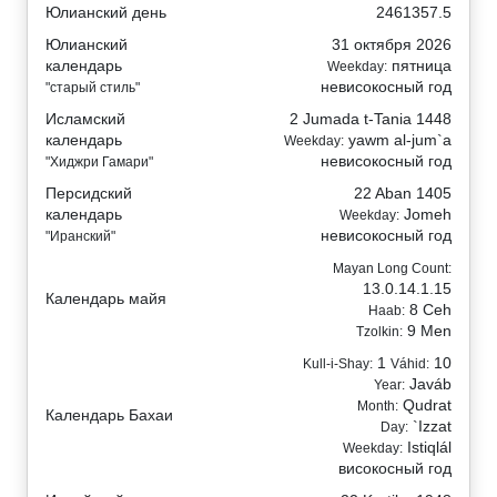
Юлианский день
2461357.5
Юлианский
31 октября 2026
календарь
пятница
Weekday:
невисокосный год
"старый стиль"
Исламский
2 Jumada t-Tania 1448
календарь
yawm al-jum`a
Weekday:
невисокосный год
"Хиджри Гамари"
Персидский
22 Aban 1405
календарь
Jomeh
Weekday:
невисокосный год
"Иранский"
Mayan Long Count:
13.0.14.1.15
Календарь майя
8 Ceh
Haab:
9 Men
Tzolkin:
1
10
Kull-i-Shay:
Váhid:
Javáb
Year:
Qudrat
Month:
Календарь Бахаи
`Izzat
Day:
Istiqlál
Weekday:
високосный год