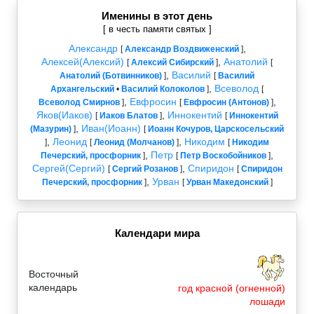
Именины в этот день
[ в честь памяти святых ]
Александр
,
[
Александр Воздвиженский
]
Алексей(Алексий)
,
Анатолий
[
Алексий Сибирский
]
[
,
Василий
Анатолий (Ботвинников)
]
[
Василий
,
Всеволод
Архангельский
•
Василий Колоколов
]
[
,
Евфросин
,
Всеволод Смирнов
]
[
Евфросин (Антонов)
]
Яков(Иаков)
,
Иннокентий
[
Иаков Блатов
]
[
Иннокентий
,
Иван(Иоанн)
(Мазурин)
]
[
Иоанн Кочуров, Царскосельский
,
Леонид
,
Никодим
]
[
Леонид (Молчанов)
]
[
Никодим
,
Петр
,
Печерский, просфорник
]
[
Петр Воскобойников
]
Сергей(Сергий)
,
Спиридон
[
Сергий Розанов
]
[
Спиридон
,
Урван
Печерский, просфорник
]
[
Урван Македонский
]
Календари мира
Восточный
календарь
год красной (огненной)
лошади