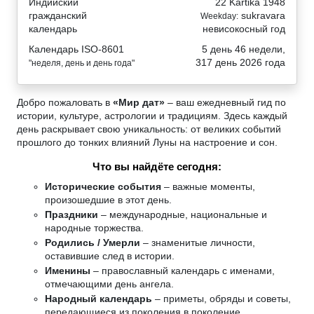
Индийский
22 Kartika 1948
гражданский
sukravara
Weekday:
календарь
невисокосный год
Календарь ISO-8601
5 день 46 недели,
317 день 2026 года
"неделя, день и день года"
Добро пожаловать в
«Мир дат»
– ваш ежедневный гид по
истории, культуре, астрологии и традициям. Здесь каждый
день раскрывает свою уникальность: от великих событий
прошлого до тонких влияний Луны на настроение и сон.
Что вы найдёте сегодня:
Исторические события
– важные моменты,
произошедшие в этот день.
Праздники
– международные, национальные и
народные торжества.
Родились / Умерли
– знаменитые личности,
оставившие след в истории.
Именины
– православный календарь с именами,
отмечающими день ангела.
Народный календарь
– приметы, обряды и советы,
передающиеся из поколения в поколение.