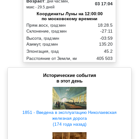
Возраст
:
дни час:мин,
03 17:04
макс - 29.5 дней
Координаты Луны на 12:00:00
по московскому времени
Прям.восх,
18:28.5
град:мин
Склонение,
-27:11
град:мин
Высота,
-03:59
град:мин
Азимут,
135:20
град:мин
Элонгация,
45.2
град
Расстояние от Земли,
405 503
км
Исторические события
в этот день
1851 - Введена в эксплуатацию Николаевская
железная дорога
(174 года назад)