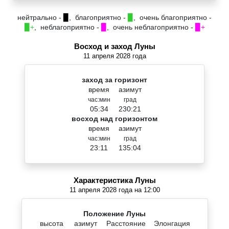
нейтрально -
▉
, благоприятно -
▉
, очень благоприятно -
▉+
, неблагоприятно -
▉
, очень неблагоприятно -
▉+
Восход и заход Луны
11 апреля 2028 года
заход за горизонт
время
азимут
час:мин
град
05:34
230:21
восход над горизонтом
время
азимут
час:мин
град
23:11
135:04
Характеристика Луны
11 апреля 2028 года на 12:00
Положение Луны
высота
азимут
Расстояние
Элонгация