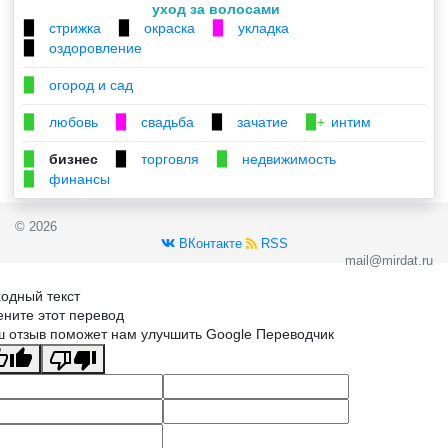
уход за волосами
стрижка
окраска
укладка
▉
▉
▉
оздоровление
▉
огород и сад
▉
любовь
свадьба
зачатие
интим
▉
▉
▉
▉+
бизнес
торговля
недвижимость
▉
▉
▉
финансы
▉
© 2026
ВКонтакте
RSS
mail@mirdat.ru
одный текст
ните этот перевод
 отзыв поможет нам улучшить Google Переводчик