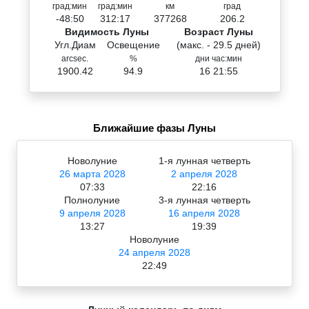
град:мин
град:мин
км
град
-48:50
312:17
377268
206.2
Видимость Луны
Возраст Луны
Угл.Диам
Освещение
(макс. - 29.5 дней)
arcsec.
%
дни час:мин
1900.42
94.9
16 21:55
Ближайшие фазы Луны
Новолуние
1-я лунная четверть
26 марта 2028
2 апреля 2028
07:33
22:16
Полнолуние
3-я лунная четверть
9 апреля 2028
16 апреля 2028
13:27
19:39
Новолуние
24 апреля 2028
22:49