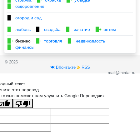
▉
▉+
▉+
оздоровление
▉
огород и сад
▉
любовь
свадьба
зачатие
интим
▉
▉
▉
▉+
бизнес
торговля
недвижимость
▉+
▉+
▉
финансы
▉
© 2026
ВКонтакте
RSS
mail@mirdat.ru
одный текст
ните этот перевод
 отзыв поможет нам улучшить Google Переводчик