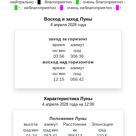
нейтрально -
▉
, благоприятно -
▉
, очень благоприятно -
▉+
, неблагоприятно -
▉
, очень неблагоприятно -
▉+
Восход и заход Луны
4 апреля 2028 года
заход за горизонт
время
азимут
час:мин
град
03:56
306:36
восход над горизонтом
время
азимут
час:мин
град
12:15
056:42
Характеристика Луны
4 апреля 2028 года на 12:00
Положение Луны
высота
азимут
Расстояние
Элонгация
град:мин
град:мин
км
град
-01:24
053:41
365413
110.5