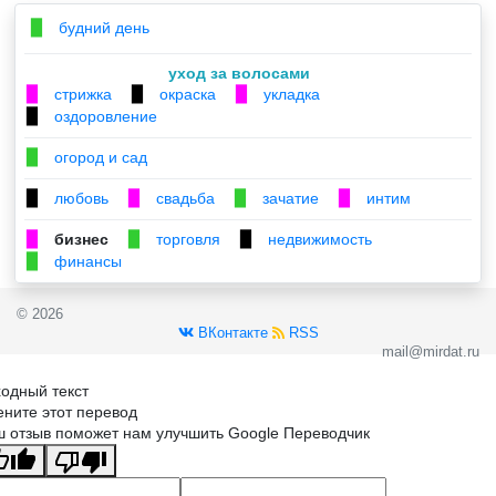
будний день
▉
уход за волосами
стрижка
окраска
укладка
▉
▉
▉
оздоровление
▉
огород и сад
▉
любовь
свадьба
зачатие
интим
▉
▉
▉
▉
бизнес
торговля
недвижимость
▉
▉
▉
финансы
▉
© 2026
ВКонтакте
RSS
mail@mirdat.ru
одный текст
ните этот перевод
 отзыв поможет нам улучшить Google Переводчик