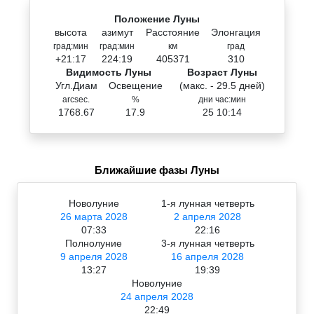
Положение Луны
высота
азимут
Расстояние
Элонгация
град:мин
град:мин
км
град
+21:17
224:19
405371
310
Видимость Луны
Возраст Луны
Угл.Диам
Освещение
(макс. - 29.5 дней)
arcsec.
%
дни час:мин
1768.67
17.9
25 10:14
Ближайшие фазы Луны
Новолуние
1-я лунная четверть
26 марта 2028
2 апреля 2028
07:33
22:16
Полнолуние
3-я лунная четверть
9 апреля 2028
16 апреля 2028
13:27
19:39
Новолуние
24 апреля 2028
22:49