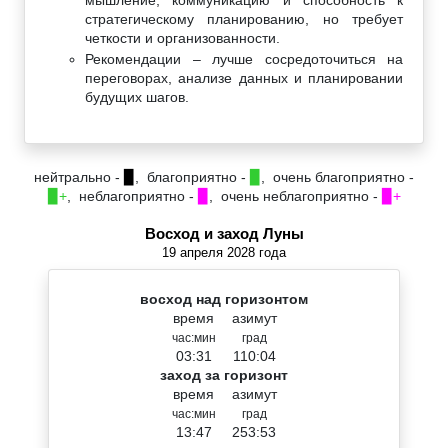
стратегическому планированию, но требует
четкости и организованности.
Рекомендации – лучше сосредоточиться на
переговорах, анализе данных и планировании
будущих шагов.
нейтрально -
▉
, благоприятно -
▉
, очень благоприятно -
▉+
, неблагоприятно -
▉
, очень неблагоприятно -
▉+
Восход и заход Луны
19 апреля 2028 года
восход над горизонтом
время
азимут
час:мин
град
03:31
110:04
заход за горизонт
время
азимут
час:мин
град
13:47
253:53