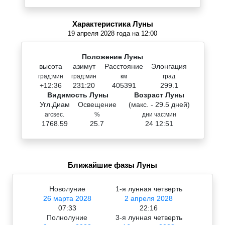
Характеристика Луны
19 апреля 2028 года на 12:00
Положение Луны
высота
азимут
Расстояние
Элонгация
град:мин
град:мин
км
град
+12:36
231:20
405391
299.1
Видимость Луны
Возраст Луны
Угл.Диам
Освещение
(макс. - 29.5 дней)
arcsec.
%
дни час:мин
1768.59
25.7
24 12:51
Ближайшие фазы Луны
Новолуние
1-я лунная четверть
26 марта 2028
2 апреля 2028
07:33
22:16
Полнолуние
3-я лунная четверть