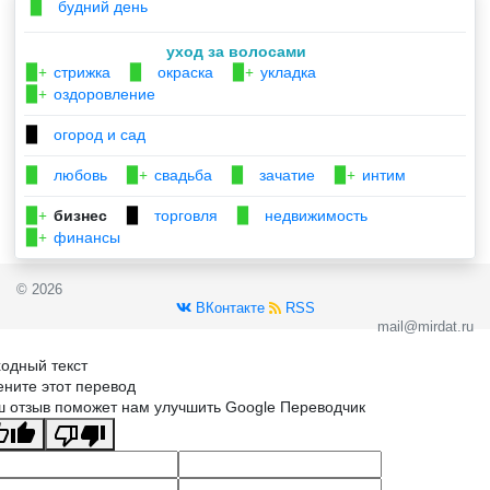
будний день
▉
уход за волосами
стрижка
окраска
укладка
▉+
▉
▉+
оздоровление
▉+
огород и сад
▉
любовь
свадьба
зачатие
интим
▉
▉+
▉
▉+
бизнес
торговля
недвижимость
▉+
▉
▉
финансы
▉+
© 2026
ВКонтакте
RSS
mail@mirdat.ru
одный текст
ните этот перевод
 отзыв поможет нам улучшить Google Переводчик