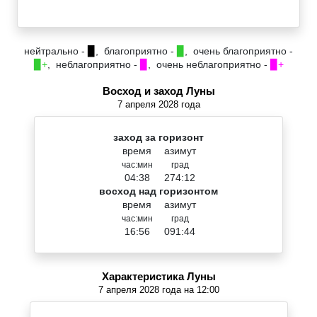
нейтрально -
▉
, благоприятно -
▉
, очень благоприятно -
▉+
, неблагоприятно -
▉
, очень неблагоприятно -
▉+
Восход и заход Луны
7 апреля 2028 года
заход за горизонт
время
азимут
час:мин
град
04:38
274:12
восход над горизонтом
время
азимут
час:мин
град
16:56
091:44
Характеристика Луны
7 апреля 2028 года на 12:00