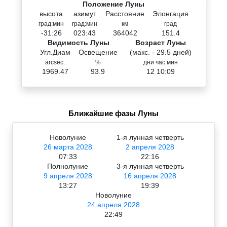
Положение Луны
высота
азимут
Расстояние
Элонгация
град:мин
град:мин
км
град
-31:26
023:43
364042
151.4
Видимость Луны
Возраст Луны
Угл.Диам
Освещение
(макс. - 29.5 дней)
arcsec.
%
дни час:мин
1969.47
93.9
12 10:09
Ближайшие фазы Луны
Новолуние
1-я лунная четверть
26 марта 2028
2 апреля 2028
07:33
22:16
Полнолуние
3-я лунная четверть
9 апреля 2028
16 апреля 2028
13:27
19:39
Новолуние
24 апреля 2028
22:49