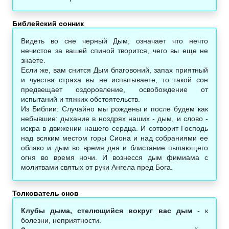
Библейский сонник‎
Видеть во сне черный Дым, означает что нечто
нечистое за вашей спиной творится, чего вы еще не
знаете.
Если же, вам снится Дым благовоний, запах приятный
и чувства страха вы не испытываете, то такой сон
предвещает оздоровление, освобождение от
испытаний и тяжких обстоятельств.
Из Библии: Случайно мы рождены и после будем как
небывшие: дыхание в ноздрях наших - дым, и слово -
искра в движении нашего сердца. И сотворит Господь
над всяким местом горы Сиона и над собраниями ее
облако и дым во время дня и блистание пылающего
огня во время ночи. И вознесся дым фимиама с
молитвами святых от руки Ангела пред Бога.
Толкователь снов
Клубы дыма, стелющийся вокруг вас дым
- к
болезни, неприятности.