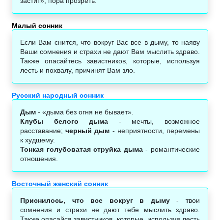
застит», пора прозреть.
Малый сонник‎
Если Вам снится, что вокруг Вас все в дыму, то наяву
Ваши сомнения и страхи не дают Вам мыслить здраво.
Также опасайтесь завистников, которые, используя
лесть и похвалу, причинят Вам зло.
Русский народный сонник
Дым
- «дыма без огня не бывает».
Клубы белого дыма
- мечты, возможное
расставание;
черный дым
- неприятности, перемены
к худшему.
Тонкая голубоватая струйка дыма
- романтические
отношения.
Восточный женский сонник
Приснилось, что все вокруг в дыму
- твои
сомнения и страхи не дают тебе мыслить здраво.
Также опасайся завистников, которые, используя лесть