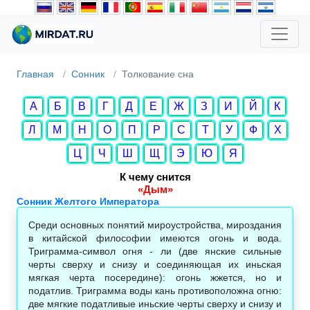
Главная
Сонник
Толкование сна
А
Б
В
Г
Д
Е
Ж
З
И
Й
К
Л
М
Н
О
П
Р
С
Т
У
Ф
Х
Ц
Ч
Ш
Щ
Э
Ю
Я
К чему снится
«Дым»
Сонник Желтого Императора
Среди основных понятий мироустройства, мироздания
в китайской философии имеются огонь и вода.
Триграмма-символ огня - ли (две янские сильные
черты сверху и снизу и соединяющая их иньская
мягкая черта посередине): огонь жжется, но и
податлив. Триграмма воды кань противоположна огню:
две мягкие податливые иньские черты сверху и снизу и