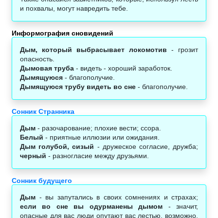
и похвалы, могут навредить тебе.
Информография сновидений
Дым, который выбрасывает локомотив
- грозит
опасность.
Дымовая труба
- видеть - хороший заработок.
Дымящуюся
- благополучие.
Дымящуюся трубу видеть во сне
- благополучие.
Сонник Странника
Дым
- разочарование; плохие вести; ссора.
Белый
- приятные иллюзии или ожидания.
Дым голубой, сизый
- дружеское согласие, дружба;
черный
- разногласие между друзьями.
Сонник будущего
Дым
- вы запутались в своих сомнениях и страхах;
если во сне вы одурманены дымом
- значит,
опасные для вас люди опутают вас лестью, возможно,