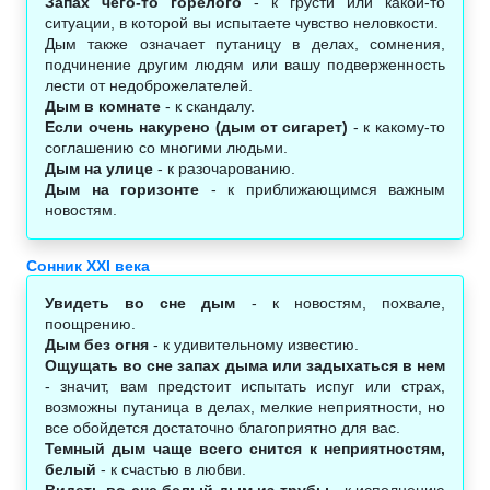
Запах чего-то горелого
- к грусти или какой-то
ситуации, в которой вы испытаете чувство неловкости.
Дым также означает путаницу в делах, сомнения,
подчинение другим людям или вашу подверженность
лести от недоброжелателей.
Дым в комнате
- к скандалу.
Если очень накурено (дым от сигарет)
- к какому-то
соглашению со многими людьми.
Дым на улице
- к разочарованию.
Дым на горизонте
- к приближающимся важным
новостям.
Сонник XXI века
Увидеть во сне дым
- к новостям, похвале,
поощрению.
Дым без огня
- к удивительному известию.
Ощущать во сне запах дыма или задыхаться в нем
- значит, вам предстоит испытать испуг или страх,
возможны путаница в делах, мелкие неприятности, но
все обойдется достаточно благоприятно для вас.
Темный дым чаще всего снится к неприятностям,
белый
- к счастью в любви.
Видеть во сне белый дым из трубы
- к исполнению