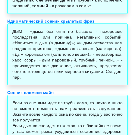
желаний,
темный
- к раздорам в семье.
Идиоматический сонник крылатых фраз
ДЫМ - «дыма без огня не бывает» - нехорошие
последствия или причина негативных событий.
«Напиться в дым (в дымину)»; «и дым отечества нам
сладок и приятен»; «дымовая завеса» (маскировка).
«Дым коромыслом (хоть топор вешай)» - неразбериха,
хаос, ссоры; «дым паровозный, трубный, печной…» -
производственное движение, активность, предвестие
чего-то готовящегося или мирности ситуации. См. доп.
пар.
Сонник племени майя‎
Если во сне дым идет из трубы дома, то ничто и никто
не сможет помешать вам реализовать задуманное.
Зажгите возле каждого окна по свече, тогда у вас точно
все получится.
Если дым во сне идет от костра, то в ближайшее время
у вас может резко ухудшиться состояние здоровья.