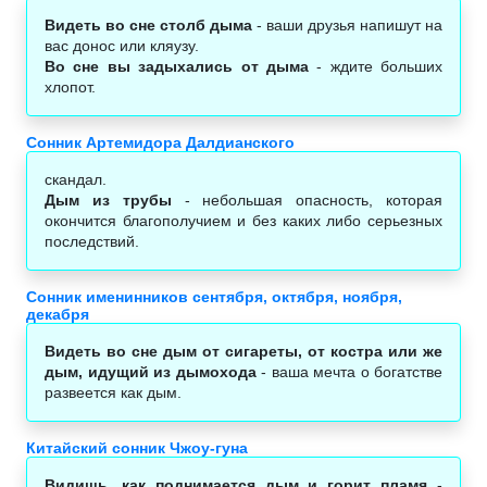
Видеть во сне столб дыма
- ваши друзья напишут на
вас донос или кляузу.
Во сне вы задыхались от дыма
- ждите больших
хлопот.
Сонник Артемидора Далдианского
скандал.
Дым из трубы
- небольшая опасность, которая
окончится благополучием и без каких либо серьезных
последствий.
Сонник именинников сентября, октября, ноября,
декабря
Видеть во сне дым от сигареты, от костра или же
дым, идущий из дымохода
- ваша мечта о богатстве
развеется как дым.
Китайский сонник Чжоу-гуна
Видишь, как поднимается дым и горит пламя
-