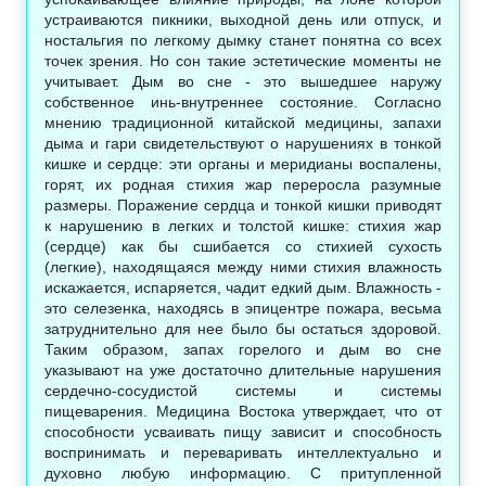
устраиваются пикники, выходной день или отпуск, и
ностальгия по легкому дымку станет понятна со всех
точек зрения. Но сон такие эстетические моменты не
учитывает. Дым во сне - это вышедшее наружу
собственное инь-внутреннее состояние. Согласно
мнению традиционной китайской медицины, запахи
дыма и гари свидетельствуют о нарушениях в тонкой
кишке и сердце: эти органы и меридианы воспалены,
горят, их родная стихия жар переросла разумные
размеры. Поражение сердца и тонкой кишки приводят
к нарушению в легких и толстой кишке: стихия жар
(сердце) как бы сшибается со стихией сухость
(легкие), находящаяся между ними стихия влажность
искажается, испаряется, чадит едкий дым. Влажность -
это селезенка, находясь в эпицентре пожара, весьма
затруднительно для нее было бы остаться здоровой.
Таким образом, запах горелого и дым во сне
указывают на уже достаточно длительные нарушения
сердечно-сосудистой системы и системы
пищеварения. Медицина Востока утверждает, что от
способности усваивать пищу зависит и способность
воспринимать и переваривать интеллектуально и
духовно любую информацию. С притупленной