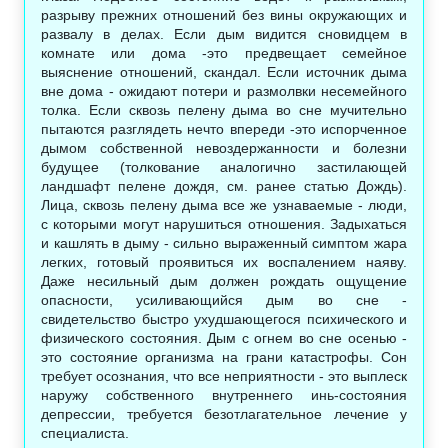
разрыву прежних отношений без вины окружающих и
развалу в делах. Если дым видится сновидцем в
комнате или дома -это предвещает семейное
выяснение отношений, скандал. Если источник дыма
вне дома - ожидают потери и размолвки несемейного
толка. Если сквозь пелену дыма во сне мучительно
пытаются разглядеть нечто впереди -это испорченное
дымом собственной невоздержанности и болезни
будущее (толкование аналогично застилающей
ландшафт пелене дождя, см. ранее статью Дождь).
Лица, сквозь пелену дыма все же узнаваемые - люди,
с которыми могут нарушиться отношения. Задыхаться
и кашлять в дыму - сильно выраженный симптом жара
легких, готовый проявиться их воспалением наяву.
Даже несильный дым должен рождать ощущение
опасности, усиливающийся дым во сне -
свидетельство быстро ухудшающегося психического и
физического состояния. Дым с огнем во сне осенью -
это состояние организма на грани катастрофы. Сон
требует осознания, что все неприятности - это выплеск
наружу собственного внутреннего инь-состояния
депрессии, требуется безотлагательное лечение у
специалиста.