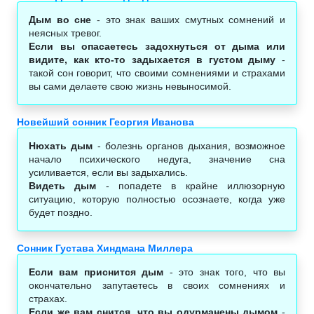
Дым во сне
- это знак ваших смутных сомнений и
неясных тревог.
Если вы опасаетесь задохнуться от дыма или
видите, как кто-то задыхается в густом дыму
-
такой сон говорит, что своими сомнениями и страхами
вы сами делаете свою жизнь невыносимой.
Новейший сонник Георгия Иванова
Нюхать дым
- болезнь органов дыхания, возможное
начало психического недуга, значение сна
усиливается, если вы задыхались.
Видеть дым
- попадете в крайне иллюзорную
ситуацию, которую полностью осознаете, когда уже
будет поздно.
Сонник Густава Хиндмана Миллера
Если вам приснится дым
- это знак того, что вы
окончательно запутаетесь в своих сомнениях и
страхах.
Если же вам снится, что вы одурманены дымом
-