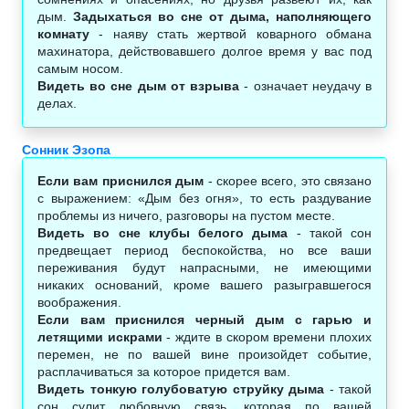
дым.
Задыхаться во сне от дыма, наполняющего
комнату
- наяву стать жертвой коварного обмана
махинатора, действовавшего долгое время у вас под
самым носом.
Видеть во сне дым от взрыва
- означает неудачу в
делах.
Сонник Эзопа
Если вам приснился дым
- скорее всего, это связано
с выражением: «Дым без огня», то есть раздувание
проблемы из ничего, разговоры на пустом месте.
Видеть во сне клубы белого дыма
- такой сон
предвещает период беспокойства, но все ваши
переживания будут напрасными, не имеющими
никаких оснований, кроме вашего разыгравшегося
воображения.
Если вам приснился черный дым с гарью и
летящими искрами
- ждите в скором времени плохих
перемен, не по вашей вине произойдет событие,
расплачиваться за которое придется вам.
Видеть тонкую голубоватую струйку дыма
- такой
сон сулит любовную связь, которая по вашей