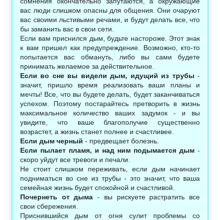
сомнения окончательно запутаются, а окружающие
вас люди слишком опасны для общения. Они очаруют
вас своими льстивыми речами, и будут делать все, что
бы заманить вас в свои сети.
Если вам приснился дым, будьте настороже. Этот знак
к вам пришел как предупреждение. Возможно, кто-то
попытается вас обмануть, либо вы сами будете
принимать желаемое за действительное.
Если во сне вы видели дым, идущий из трубы
-
значит, пришло время реализовать ваши планы и
мечты! Все, что вы будете делать, будет заканчиваться
успехом. Поэтому постарайтесь претворить в жизнь
максимальное количество ваших задумок - и вы
увидите, что ваше благополучие существенно
возрастет, а жизнь станет полнее и счастливее.
Если дым черный
- предвещает болезнь.
Если пылает пламя, и над ним подымается дым
-
скоро уйдут все тревоги и печали.
Не стоит слишком переживать, если дым начинает
подниматься во сне из трубы - это значит, что ваша
семейная жизнь будет спокойной и счастливой.
Почернеть от дыма
- вы рискуете растратить все
свои сбережения.
Приснившийся дым от огня сулит проблемы со