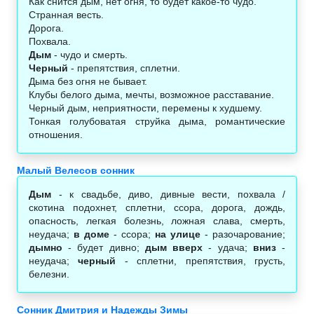
Как снится дым, нет огня, то будет какое-то чудо.
Странная весть.
Дорога.
Похвала.
Дым
- чудо и смерть.
Черный
- препятствия, сплетни.
Дыма без огня не бывает.
Клубы белого дыма, мечты, возможное расставание.
Черный дым, неприятности, перемены к худшему.
Тонкая голубоватая струйка дыма, романтические
отношения.
Малый Велесов сонник
Дым
- к свадьбе, диво, дивные вести, похвала /
скотина подохнет, сплетни, ссора, дорога, дождь,
опасность, легкая болезнь, ложная слава, смерть,
неудача;
в доме
- ссора;
на улице
- разочарование;
дымно
- будет дивно;
дым вверх
- удача;
вниз
-
неудача;
черный
- сплетни, препятствия, грусть,
белезни.
Сонник Дмитрия и Надежды Зимы