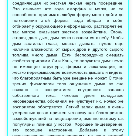
соединяющая их жесткая янская черта посередине.
Это означает, что вода аморфна и мягка, но ее
способность принимать любую форму может дойти до
поглощения этой формы: вода вбирает в себя,
отбирает у окружающего информацию, растворяет ее;
так мягкое оказывает жесткое воздействие. Огонь,
сгорая, дает дым, дым легко возносится к небу. Чтобы
дым застилал глаза, мешал дышать, нужно еще
наличие влажности: от сырых дров и другого сырого
топлива много дыма. Если беспорядочно смешать
свойства триграмм Ли и Кань, то получится дым: нечто
не имеющее структуры, формы и локализации, но
жестко перекрывающее возможность дышать и видеть,
что благоприятным быть уже внешне не может. С точки
зрения физиологии тела ощущение дыма во сне
связано с восприятием внутренних запахов
собственного тела: человек днем вследствие
несовершенства обоняния не чувствует их, ночью же
восприятие обостряется. Легкий запах дыма в очень
умеренных дозах приятен человеку как благоприятно
воздействующий на пищеварение, именно поэтому так
популярны пикники у костра. Хорошее пищеварение,
это хорошее настроение. Добавьте к этому
успокаивающее влияние природы, на лоне которой