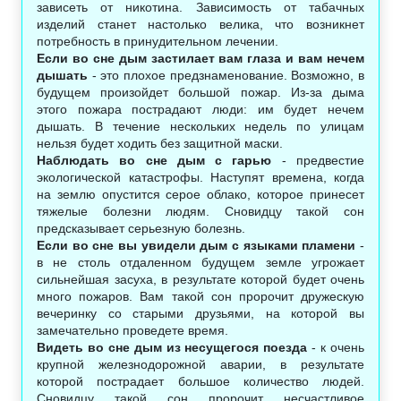
зависеть от никотина. Зависимость от табачных
изделий станет настолько велика, что возникнет
потребность в принудительном лечении.
Если во сне дым застилает вам глаза и вам нечем
дышать
- это плохое предзнаменование. Возможно, в
будущем произойдет большой пожар. Из-за дыма
этого пожара пострадают люди: им будет нечем
дышать. В течение нескольких недель по улицам
нельзя будет ходить без защитной маски.
Наблюдать во сне дым с гарью
- предвестие
экологической катастрофы. Наступят времена, когда
на землю опустится серое облако, которое принесет
тяжелые болезни людям. Сновидцу такой сон
предсказывает серьезную болезнь.
Если во сне вы увидели дым с языками пламени
-
в не столь отдаленном будущем земле угрожает
сильнейшая засуха, в результате которой будет очень
много пожаров. Вам такой сон пророчит дружескую
вечеринку со старыми друзьями, на которой вы
замечательно проведете время.
Видеть во сне дым из несущегося поезда
- к очень
крупной железнодорожной аварии, в результате
которой пострадает большое количество людей.
Сновидцу такой сон пророчит несчастливое