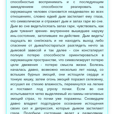
способностью воспринимать и с последующим
замедлением способности реагировать на
окружающее человек становится неадекватен во всех
отношениях, словно едкий дым застилает ему глаза,
что символически и отражает дым и запах гари во сне.
Дым во сне видеть/осязать запах гари, чувствовать, как
дым туманит зрение- внутреннее вышедшее наружу
инь-состояние, затопившее ян-действие. Дым видеть/
ощущать во сне/искать и не находить выход либо
спасение от дыма/постараться разглядеть нечто за
дымовой завесой и так далее - сон констатирует
полную потерю способности ориентироваться в
окружающем пространстве, что символизирует потерю
цели движения - потерю смысла жизни. Болезнь
началась давно, возможно несколько лет назад, со
вспышек бурных эмоций, они истощили сердце и
тонкую кишку, затем огонь эмоций поразил селезенку,
иссушил ее стихию влажность, перекинулся на легкие
и поставил под угрозу почки. Если во сне
испытывается четко выделяемый из гаммы негативных
эмоций страх, то почки уже поражены. Сновидцем
давно владеет подспудное осознание истощения
своих сил и депрессия, которые дымом застилают
глаза. Подобное состояние ведет к размолвкам,