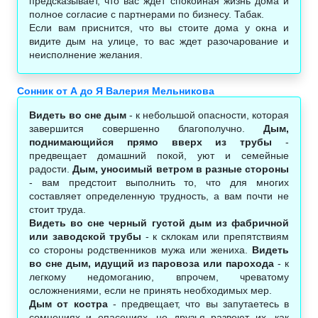
предсказывает, что вас ждет спокойная жизнь дома и
полное согласие с партнерами по бизнесу. Табак.
Если вам приснится, что вы стоите дома у окна и
видите дым на улице, то вас ждет разочарование и
неисполнение желания.
Сонник от А до Я Валерия Мельникова
Видеть во сне дым
- к небольшой опасности, которая
завершится совершенно благополучно.
Дым,
поднимающийся прямо вверх из трубы
-
предвещает домашний покой, уют и семейные
радости.
Дым, уносимый ветром в разные стороны
- вам предстоит выполнить то, что для многих
составляет определенную трудность, а вам почти не
стоит труда.
Видеть во сне черный густой дым из фабричной
или заводской трубы
- к склокам или препятствиям
со стороны родственников мужа или жениха.
Видеть
во сне дым, идущий из паровоза или парохода
- к
легкому недомоганию, впрочем, чреватому
осложнениями, если не принять необходимых мер.
Дым от костра
- предвещает, что вы запутаетесь в
сомнениях и опасениях, но друзья развеют их, как