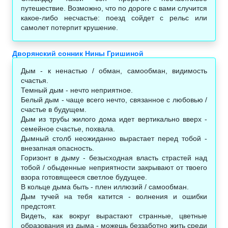
путешествие. Возможно, что по дороге с вами случится
какое-либо несчастье: поезд сойдет с рельс или
самолет потерпит крушение.
Дворянский сонник Нины Гришиной
Дым - к ненастью / обман, самообман, видимость
счастья.
Темный дым - нечто неприятное.
Белый дым - чаще всего нечто, связанное с любовью /
счастье в будущем.
Дым из трубы жилого дома идет вертикально вверх -
семейное счастье, похвала.
Дымный столб неожиданно вырастает перед тобой -
внезапная опасность.
Горизонт в дыму - безысходная власть страстей над
тобой / обыденные неприятности закрывают от твоего
взора готовящееся светлое будущее.
В кольце дыма быть - плен иллюзий / самообман.
Дым тучей на тебя катится - волнения и ошибки
предстоят.
Видеть, как вокруг вырастают странные, цветные
образования из дыма - можешь беззаботно жить среди