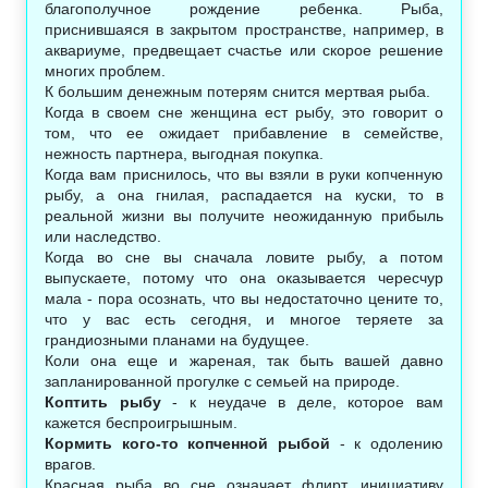
благополучное рождение ребенка. Рыба,
приснившаяся в закрытом пространстве, например, в
аквариуме, предвещает счастье или скорое решение
многих проблем.
К большим денежным потерям снится мертвая рыба.
Когда в своем сне женщина ест рыбу, это говорит о
том, что ее ожидает прибавление в семействе,
нежность партнера, выгодная покупка.
Когда вам приснилось, что вы взяли в руки копченную
рыбу, а она гнилая, распадается на куски, то в
реальной жизни вы получите неожиданную прибыль
или наследство.
Когда во сне вы сначала ловите рыбу, а потом
выпускаете, потому что она оказывается чересчур
мала - пора осознать, что вы недостаточно цените то,
что у вас есть сегодня, и многое теряете за
грандиозными планами на будущее.
Коли она еще и жареная, так быть вашей давно
запланированной прогулке с семьей на природе.
Коптить рыбу
- к неудаче в деле, которое вам
кажется беспроигрышным.
Кормить кого-то копченной рыбой
- к одолению
врагов.
Красная рыба во сне означает флирт, инициативу