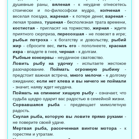
душевные раны,
вяленая
- к неудаче отнесетесь
стоически и по-философски мудро,
копченая
-
веселая поездка,
жареная
- к потере денег,
вареная
-
легкая травма,
тушеная
- бесполезная трата времени,
костистая
- пригласят на торжество,
жирная
- ждите
приятного сюрприза,
пересохшая
- не повезет в игре;
рыбьи потроха
- к богатству и довольству,
рыбий
жир
- сбросите вес,
пить его
- пополнеете,
красная
икра
- впадете в гнев,
черная
- к долгам.
Рыбные консервы
- неудачное сватовство.
Ловить рыбу на удочку
- испытаете жестокое
разочарование.
Поймать огромную рыбину
-
предстоит важная встреча,
много мелочи
- к долгому
ожиданию;
если нет клева и вы ничего не поймали
- значит, наяву ждет неудача.
Поймать на спиннинг хищную рыбу
- означает, что
судьба щедро одарит вас радостью в семейной жизни.
Сорвавшаяся рыба
- предвещает мимолетную
радость.
Снулая рыба, которую вы ловите прямо руками
-
не поверите своей удаче.
Мертвая рыба, рассеченная винтом мотора
- к
горестям и утратам.