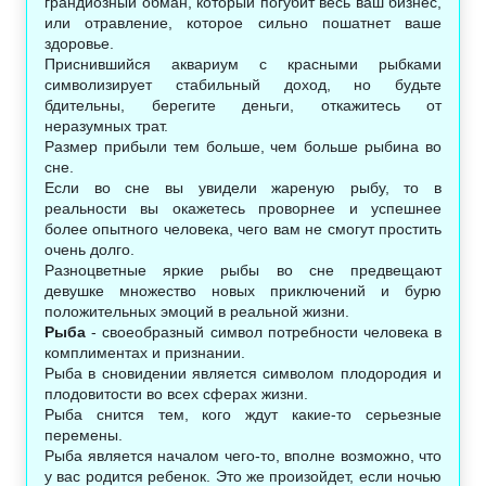
грандиозный обман, который погубит весь ваш бизнес,
или отравление, которое сильно пошатнет ваше
здоровье.
Приснившийся аквариум с красными рыбками
символизирует стабильный доход, но будьте
бдительны, берегите деньги, откажитесь от
неразумных трат.
Размер прибыли тем больше, чем больше рыбина во
сне.
Если во сне вы увидели жареную рыбу, то в
реальности вы окажетесь проворнее и успешнее
более опытного человека, чего вам не смогут простить
очень долго.
Разноцветные яркие рыбы во сне предвещают
девушке множество новых приключений и бурю
положительных эмоций в реальной жизни.
Рыба
- своеобразный символ потребности человека в
комплиментах и признании.
Рыба в сновидении является символом плодородия и
плодовитости во всех сферах жизни.
Рыба снится тем, кого ждут какие-то серьезные
перемены.
Рыба является началом чего-то, вполне возможно, что
у вас родится ребенок. Это же произойдет, если ночью