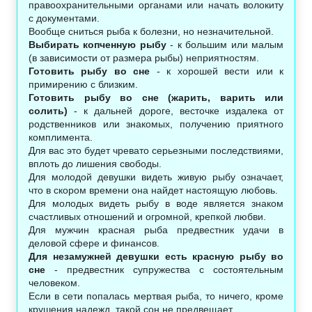
правоохранительными органами или начать волокиту
с документами.
Вообще сниться рыба к болезни, но незначительной.
Выбирать копченную рыбу
- к большим или малым
(в зависимости от размера рыбы) неприятностям.
Готовить рыбу во сне
- к хорошей вести или к
примирению с близким.
Готовить рыбу во сне (жарить, варить или
солить)
- к дальней дороге, весточке издалека от
родственников или знакомых, получению приятного
комплимента.
Для вас это будет чревато серьезными последствиями,
вплоть до лишения свободы.
Для молодой девушки видеть живую рыбу означает,
что в скором времени она найдет настоящую любовь.
Для молодых видеть рыбу в воде является знаком
счастливых отношений и огромной, крепкой любви.
Для мужчин красная рыба предвестник удачи в
деловой сфере и финансов.
Для незамужней девушки есть красную рыбу во
сне
- предвестник супружества с состоятельным
человеком.
Если в сети попалась мертвая рыба, то ничего, кроме
крушения надежд, такой сон не предвещает.