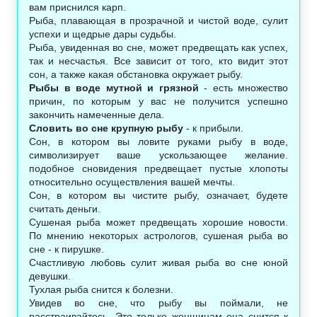
вам приснился карп.
Рыба, плавающая в прозрачной и чистой воде, сулит
успехи и щедрые дары судьбы.
Рыба, увиденная во сне, может предвещать как успех,
так и несчастья. Все зависит от того, кто видит этот
сон, а также какая обстановка окружает рыбу.
Рыбы в воде мутной и грязной
- есть множество
причин, по которым у вас не получится успешно
закончить намеченные дела.
Словить во сне крупную рыбу
- к прибыли.
Сон, в котором вы ловите руками рыбу в воде,
символизирует ваше ускользающее желание.
подобное сновидения предвещает пустые хлопоты
относительно осуществления вашей мечты.
Сон, в котором вы чистите рыбу, означает, будете
считать деньги.
Сушеная рыба может предвещать хорошие новости.
По мнению некоторых астрологов, сушеная рыба во
сне - к пирушке.
Счастливую любовь сулит живая рыба во сне юной
девушки.
Тухлая рыба снится к болезни.
Увидев во сне, что рыбу вы поймали, не
расстраивайтесь. Это только женщинам она снится к