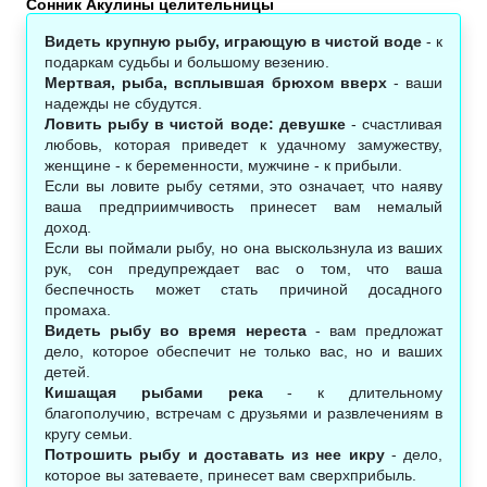
Сонник Акулины целительницы
Видеть крупную рыбу, играющую в чистой воде
- к
подаркам судьбы и большому везению.
Мертвая, рыба, всплывшая брюхом вверх
- ваши
надежды не сбудутся.
Ловить рыбу в чистой воде: девушке
- счастливая
любовь, которая приведет к удачному замужеству,
женщине - к беременности, мужчине - к прибыли.
Если вы ловите рыбу сетями, это означает, что наяву
ваша предприимчивость принесет вам немалый
доход.
Если вы поймали рыбу, но она выскользнула из ваших
рук, сон предупреждает вас о том, что ваша
беспечность может стать причиной досадного
промаха.
Видеть рыбу во время нереста
- вам предложат
дело, которое обеспечит не только вас, но и ваших
детей.
Кишащая рыбами река
- к длительному
благополучию, встречам с друзьями и развлечениям в
кругу семьи.
Потрошить рыбу и доставать из нее икру
- дело,
которое вы затеваете, принесет вам сверхприбыль.