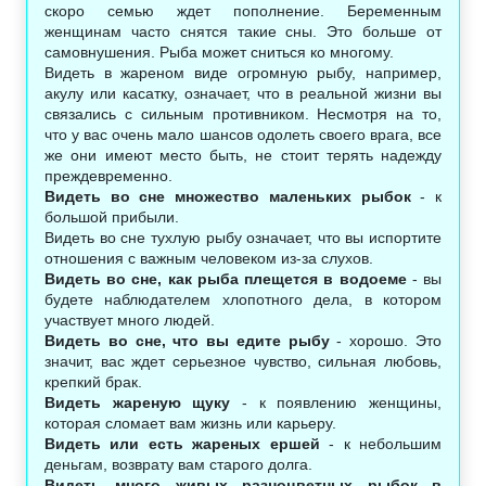
скоро семью ждет пополнение. Беременным
женщинам часто снятся такие сны. Это больше от
самовнушения. Рыба может сниться ко многому.
Видеть в жареном виде огромную рыбу, например,
акулу или касатку, означает, что в реальной жизни вы
связались с сильным противником. Несмотря на то,
что у вас очень мало шансов одолеть своего врага, все
же они имеют место быть, не стоит терять надежду
преждевременно.
Видеть во сне множество маленьких рыбок
- к
большой прибыли.
Видеть во сне тухлую рыбу означает, что вы испортите
отношения с важным человеком из-за слухов.
Видеть во сне, как рыба плещется в водоеме
- вы
будете наблюдателем хлопотного дела, в котором
участвует много людей.
Видеть во сне, что вы едите рыбу
- хорошо. Это
значит, вас ждет серьезное чувство, сильная любовь,
крепкий брак.
Видеть жареную щуку
- к появлению женщины,
которая сломает вам жизнь или карьеру.
Видеть или есть жареных ершей
- к небольшим
деньгам, возврату вам старого долга.
Видеть много живых разноцветных рыбок в