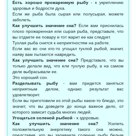
Есть хорошо прожаренную рыбу
- к укреплению
здоровья и бодрости духа.
Если же рыба была сырая или полусырая, можете
заболеть.
Как улучшить значение сна?
Если вам приснилась
плохо прожаренная или сырая рыба, представьте, что
вы отдаете ее повару и тот жарит ее как следует.
Тухлая рыба снится к неприятностям на работе.
Если вас во сне кто-то угощал тухлой рыбой, значит,
наяву вам пытаются навредить.
Как улучшить значение сна?
Представьте, что вы
только делали вид, что ели тухлую рыбу, а на самом
деле выбрасывали ее.
Это хороший сон.
Разделывать рыбу
- вам придется заняться
неприятным делом, однако результат вас
удовлетворит.
Если вы приготовили из этой рыбы какое-то блюдо, это
значит, что вы доведете до конца важное дело, от
которого зависит судьба многих людей.
Угощаться соленой рыбкой
- к здоровью.
Как улучшить значение сна?
Усилить
положительную энергетику такого сна можно,
представив, что вы запиваете соленую рыбу белым