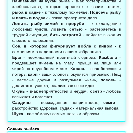
Нанизанная на кукан рыба
- знак гостеприимства и
хлебосольства, которые проявите к своим гостям,
рыба в садке
- к тяжелому похмелье.
Подсечь рыбу
и взять в подсак
- ловко провернете дело.
Ловить рыбу зимой в проруби
- к охлаждению
любовных чувств,
ловить сетью
- растеряетесь в
трудной ситуации,
бить острогой
- найдете выход из
сложного положения.
Сон, в котором фигурирует вобла с пивом
- к
сомнениям в надежности вашего избранника.
Ерш
- неожиданный приятный сюрприз.
Камбала
-
предвещает ячмень на глазу, прыщи на лице или
чирей на неудобном месте.
Карась
- знак болезни и
потерь,
карп
- ваши хлопоты окупятся прибылью.
Лещ
- веселые друзья и разгульная жизнь,
лосось
-
достигаете успеха, реализовав свою идею.
Окунь
- знак неприятностей и неудач,
осетр
- любовь
вспыхнет и погаснет.
Сардины
- неожиданная неприятность,
семга
-
расстройство здоровья,
судак
- материальная выгода.
Щука
- вас обманут самым наглым образом.
Сонник рыбака