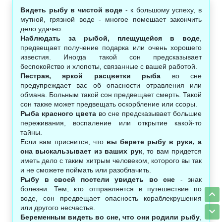
Видеть рыбу в чистой воде
- к большому успеху, в
мутной, грязной воде - многое помешает закончить
дело удачно.
Наблюдать за рыбой, плещущейся в воде
,
предвещает получение подарка или очень хорошего
известия. Иногда такой сон предсказывает
беспокойство и хлопоты, связанные с вашей работой.
Пестрая, яркой расцветки рыба
во сне
предупреждает вас об опасности отравления или
обмана. Больным такой сон предвещает смерть. Такой
сон также может предвещать оскорбление или ссоры.
Рыба красного цвета
во сне предсказывает большие
переживания, воспаление или открытие какой-то
тайны.
Если вам приснится, что
вы берете рыбу в руки, а
она выскальзывает из ваших рук
, то вам придется
иметь дело с таким хитрым человеком, которого вы так
и не сможете поймать или разоблачить.
Рыбу в своей постели увидеть во сне
- знак
болезни. Тем, кто отправляется в путешествие по
воде, сон предвещает опасность кораблекрушения
или другого несчастья.
Беременным видеть во сне, что они родили рыбу
,