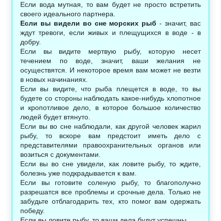
Если вода мутная, то вам будет не просто встретить
своего идеального партнера.
Если вы видели во сне морских рыб
- значит, вас
ждут тревоги, если живых и плещущихся в воде - в
добру.
Если вы видите мертвую рыбу, которую несет
течением по воде, значит, ваши желания не
осуществятся. И некоторое время вам может не везти
в новых начинаниях.
Если вы видите, что рыба плещется в воде, то вы
будете со стороны наблюдать какое-нибудь хлопотное
и кропотливое дело, в которое большое количество
людей будет втянуто.
Если вы во сне наблюдали, как другой человек жарил
рыбу, то вскоре вам предстоит иметь дело с
представителями правоохранительных органов или
возиться с документами.
Если вы во сне увидели, как ловите рыбу, то ждите,
болезнь уже подкрадывается к вам.
Если вы готовите соленую рыбу, то благополучно
разрешатся все проблемы и срочные дела. Только не
забудьте отблагодарить тех, кто помог вам одержать
победу.
Если вы ловите рыбу, то ваши дела будут успешны.