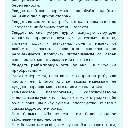
беременности.
Увидев такой сон, непременно попробуйте подойти к
решению дел с другой стороны.
Увидеть во сне мертвую рыбу, которая плавала в воде
- предвестник больших потерь и горести.
Увидеть во сне тухлую, дурно пахнущую рыбу для
женщины пророчит крупные денежные потери,
сплетни подруг - завистниц, ложь и измену от
любимого человека. После этого сновидения не
рекомендуется проводить эксперименты со своей
внешностью, менять имидж или цвет волос.
Увидеть рыболовную сеть во сне
- к выгодным
приобретениям.
Удача отвернется, если во сне вы трогали рыбу или
чистили ее. В этом случае вашим надеждам не
суждено оправдаться, а желаниям исполниться.
Финансовое благополучие, сопровождаемое
колоссальным успехом, придет к тому, кто увидит себя
во сне ловящим рыбу руками непосредственно стоя в
самом водоеме или речке.
Чем больше рыба во сне, тем более сложное
заболевание вас настигнет.
Чем больше там рыбы, тем лучше. Это говорит о том,