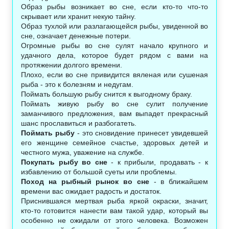
Образ рыбы возникает во сне, если кто-то что-то
скрывает или хранит некую тайну.
Образ тухлой или разлагающейся рыбы, увиденной во
сне, означает денежные потери.
Огромные рыбы во сне сулят начало крупного и
удачного дела, которое будет рядом с вами на
протяжении долгого времени.
Плохо, если во сне привидится вяленая или сушеная
рыба - это к болезням и недугам.
Поймать большую рыбу снится к выгодному браку.
Поймать живую рыбу во сне сулит получение
заманчивого предложения, вам выпадет прекрасный
шанс прославиться и разбогатеть.
Поймать рыбу
- это сновидение принесет увидевшей
его женщине семейное счастье, здоровых детей и
честного мужа, уважение на службе.
Покупать рыбу во сне
- к прибыли, продавать - к
избавлению от большой суеты или проблемы.
Поход на рыбный рынок во сне
- в ближайшем
времени вас ожидает радость и достаток.
Приснившаяся мертвая рыба яркой окраски, значит,
кто-то готовится нанести вам такой удар, который вы
особенно не ожидали от этого человека. Возможен