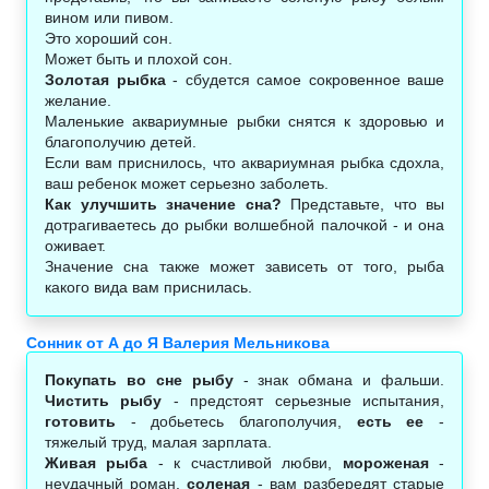
вином или пивом.
Это хороший сон.
Может быть и плохой сон.
Золотая рыбка
- сбудется самое сокровенное ваше
желание.
Маленькие аквариумные рыбки снятся к здоровью и
благополучию детей.
Если вам приснилось, что аквариумная рыбка сдохла,
ваш ребенок может серьезно заболеть.
Как улучшить значение сна?
Представьте, что вы
дотрагиваетесь до рыбки волшебной палочкой - и она
оживает.
Значение сна также может зависеть от того, рыба
какого вида вам приснилась.
Сонник от А до Я Валерия Мельникова
Покупать во сне рыбу
- знак обмана и фальши.
Чистить рыбу
- предстоят серьезные испытания,
готовить
- добьетесь благополучия,
есть ее
-
тяжелый труд, малая зарплата.
Живая рыба
- к счастливой любви,
мороженая
-
неудачный роман,
соленая
- вам разбередят старые