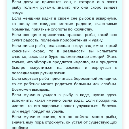
Если девушке приснится сон, в котором она ловит
рыбу голыми руками, значит, что она скоро выйдет
замуж.
Если женщина видит в своем сне рыбок в аквариуме,
то наяву ее ожидают мелкие радости, счастливые
моменты, приятные хлопоты по хозяйству.
Если женщине приснилась красная рыба, такой сон
сулит радость, полезные приобретения и удачу.
Если живая рыба, плавающая вокруг вас, имеет яркий
красивый окрас, то в реальности вы испытаете
счастье, веселье и бурю положительных эмоций. Жаль
только, что эйфория продлится недолго, вам придется
быстро «спуститься на землю» и вернуться в
повседневную рутину жизни.
Если мертвая рыба приснилась беременной женщине,
то ее ребенок может родиться больным или слабым.
Возможен выкидыш.
Если мужчина увидел в рыбу в воде, нужно здесь
вспомнить, какая именно была вода. Если прозрачна,
чистая, то его здоровье начнет улучшаться. Болезнь
или недуг пойдет на убыль.
Если мужчине снится, что он поймал много рыбы,
значит, ему пора отдохнуть, он устал от существующих
проблем.