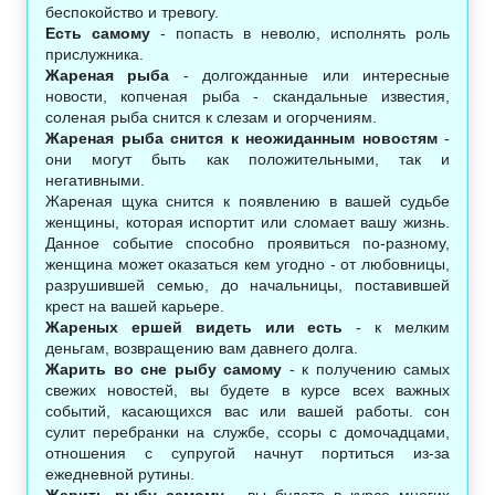
беспокойство и тревогу.
Есть самому
- попасть в неволю, исполнять роль
прислужника.
Жареная рыба
- долгожданные или интересные
новости, копченая рыба - скандальные известия,
соленая рыба снится к слезам и огорчениям.
Жареная рыба снится к неожиданным новостям
-
они могут быть как положительными, так и
негативными.
Жареная щука снится к появлению в вашей судьбе
женщины, которая испортит или сломает вашу жизнь.
Данное событие способно проявиться по-разному,
женщина может оказаться кем угодно - от любовницы,
разрушившей семью, до начальницы, поставившей
крест на вашей карьере.
Жареных ершей видеть или есть
- к мелким
деньгам, возвращению вам давнего долга.
Жарить во сне рыбу самому
- к получению самых
свежих новостей, вы будете в курсе всех важных
событий, касающихся вас или вашей работы. сон
сулит перебранки на службе, ссоры с домочадцами,
отношения с супругой начнут портиться из-за
ежедневной рутины.
Жарить рыбу самому
- вы будете в курсе многих