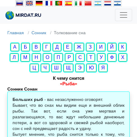
Главная
Сонник
Толкование сна
А
Б
В
Г
Д
Е
Ж
З
И
Й
К
Л
М
Н
О
П
Р
С
Т
У
Ф
Х
Ц
Ч
Ш
Щ
Э
Ю
Я
К чему снится
«Рыба»
Сонник Сонан‎
Больших рыб
- вас незаслуженно оговорят.
Бывает, что во снах мы видим еще и внешний облик
рыбы. Так вот, если она уже мертвая и
разлагающаяся, то вас ждут небольшие денежные
потери, а вот со здоровой и свежей рыбой наоборот,
сон с ней предвещает радость и удачу.
Бытует мнение, что рыба снится только к тому, что