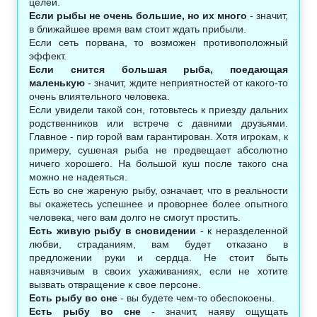
целей.
Если рыбы не очень большие, но их много
- значит,
в ближайшее время вам стоит ждать прибыли.
Если сеть порвана, то возможен противоположный
эффект.
Если снится большая рыба, поедающая
маленькую
- значит, ждите неприятностей от какого-то
очень влиятельного человека.
Если увидели такой сон, готовьтесь к приезду дальних
родственников или встрече с давними друзьями.
Главное - пир горой вам гарантирован. Хотя игрокам, к
примеру, сушеная рыба не предвещает абсолютно
ничего хорошего. На большой куш после такого сна
можно не надеяться.
Есть во сне жареную рыбу, означает, что в реальности
вы окажетесь успешнее и проворнее более опытного
человека, чего вам долго не смогут простить.
Есть живую рыбу в сновидении
- к неразделенной
любви, страданиям, вам будет отказано в
предложении руки и сердца. Не стоит быть
навязчивым в своих ухаживаниях, если не хотите
вызвать отвращение к свое персоне.
Есть рыбу во сне
- вы будете чем-то обеспокоены.
Есть рыбу во сне
- значит, наяву ощущать