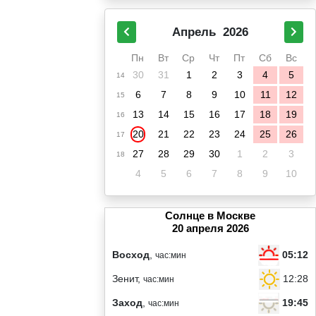
Апрель
2026
Пн
Вт
Ср
Чт
Пт
Сб
Вс
30
31
1
2
3
4
5
14
6
7
8
9
10
11
12
15
13
14
15
16
17
18
19
16
20
21
22
23
24
25
26
17
27
28
29
30
1
2
3
18
4
5
6
7
8
9
10
Солнце в Москве
20 апреля 2026
05:12
Восход
,
час:мин
12:28
Зенит,
час:мин
19:45
Заход
,
час:мин