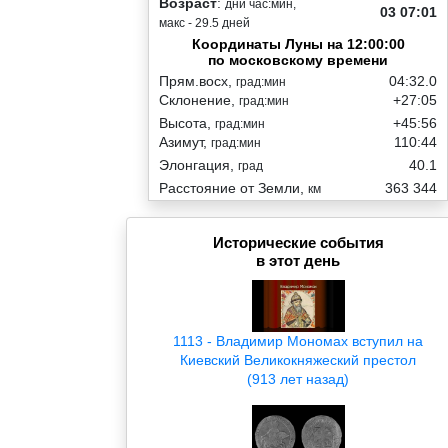
Возраст
:
дни час:мин,
03 07:01
макс - 29.5 дней
Координаты Луны на 12:00:00
по московскому времени
Прям.восх,
04:32.0
град:мин
Склонение,
+27:05
град:мин
Высота,
+45:56
град:мин
Азимут,
110:44
град:мин
Элонгация,
40.1
град
Расстояние от Земли,
363 344
км
Исторические события
в этот день
1113 - Владимир Мономах вступил на
Киевский Великокняжеский престол
(913 лет назад)