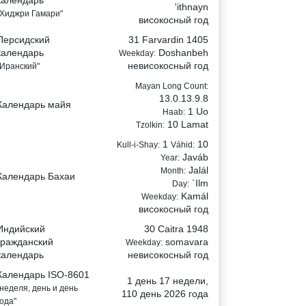
календарь
'ithnayn
"Хиджри Гамари"
високосный год
Персидский
31 Farvardin 1405
календарь
Doshanbeh
Weekday:
невисокосный год
"Иранский"
Mayan Long Count:
13.0.13.9.8
Календарь майя
1 Uo
Haab:
10 Lamat
Tzolkin:
1
10
Kull-i-Shay:
Váhid:
Javáb
Year:
Jalál
Month:
Календарь Бахаи
`Ilm
Day:
Kamál
Weekday:
високосный год
Индийский
30 Caitra 1948
гражданский
somavara
Weekday:
календарь
невисокосный год
Календарь ISO-8601
1 день 17 недели,
"неделя, день и день
110 день 2026 года
года"