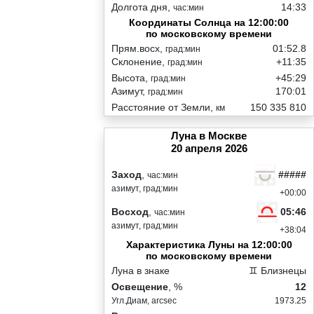
Долгота дня,
14:33
час:мин
Координаты Солнца на 12:00:00
по московскому времени
Прям.восх,
01:52.8
град:мин
Склонение,
+11:35
град:мин
Высота,
+45:29
град:мин
Азимут,
170:01
град:мин
Расстояние от Земли,
150 335 810
км
Луна в Москве
20 апреля 2026
#####
Заход
,
час:мин
азимут, град:мин
+00:00
05:46
Восход
,
час:мин
азимут, град:мин
+38:04
Характеристика Луны на 12:00:00
по московскому времени
Луна в знаке
♊ Близнецы
Освещение
, %
12
Угл.Диам, arcsec
1973.25