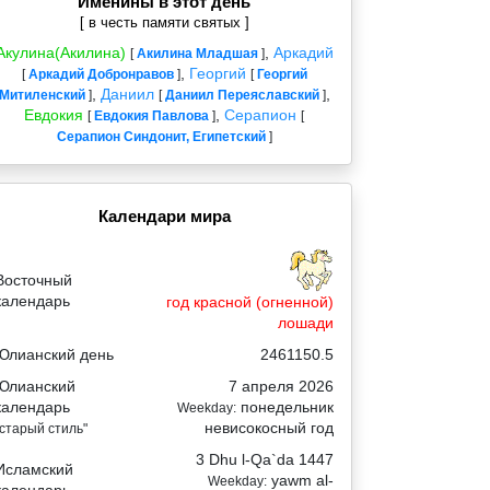
Именины в этот день
[ в честь памяти святых ]
Акулина(Акилина)
,
Аркадий
[
Акилина Младшая
]
,
Георгий
[
Аркадий Добронравов
]
[
Георгий
,
Даниил
,
Митиленский
]
[
Даниил Переяславский
]
Евдокия
,
Серапион
[
Евдокия Павлова
]
[
Серапион Синдонит, Египетский
]
Календари мира
Восточный
календарь
год красной (огненной)
лошади
Юлианский день
2461150.5
Юлианский
7 апреля 2026
календарь
понедельник
Weekday:
невисокосный год
"старый стиль"
3 Dhu l-Qa`da 1447
Исламский
yawm al-
Weekday: