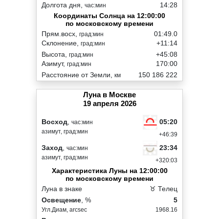
Долгота дня,
14:28
час:мин
Координаты Солнца на 12:00:00
по московскому времени
Прям.восх,
01:49.0
град:мин
Склонение,
+11:14
град:мин
Высота,
+45:08
град:мин
Азимут,
170:00
град:мин
Расстояние от Земли,
150 186 222
км
Луна в Москве
19 апреля 2026
05:20
Восход
,
час:мин
азимут, град:мин
+46:39
23:34
Заход
,
час:мин
азимут, град:мин
+320:03
Характеристика Луны на 12:00:00
по московскому времени
Луна в знаке
♉ Телец
Освещение
, %
5
Угл.Диам, arcsec
1968.16