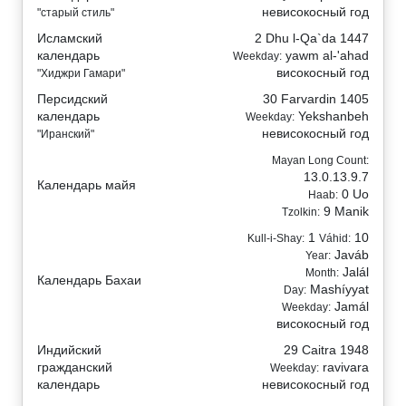
невисокосный год
"старый стиль"
Исламский
2 Dhu l-Qa`da 1447
календарь
yawm al-'ahad
Weekday:
високосный год
"Хиджри Гамари"
Персидский
30 Farvardin 1405
календарь
Yekshanbeh
Weekday:
невисокосный год
"Иранский"
Mayan Long Count:
13.0.13.9.7
Календарь майя
0 Uo
Haab:
9 Manik
Tzolkin:
1
10
Kull-i-Shay:
Váhid:
Javáb
Year:
Jalál
Month:
Календарь Бахаи
Mashíyyat
Day:
Jamál
Weekday:
високосный год
Индийский
29 Caitra 1948
гражданский
ravivara
Weekday:
календарь
невисокосный год