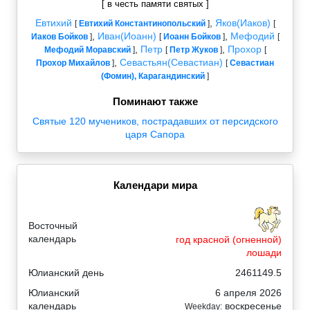
[ в честь памяти святых ]
Евтихий
,
Яков(Иаков)
[
Евтихий Константинопольский
]
[
,
Иван(Иоанн)
,
Мефодий
Иаков Бойков
]
[
Иоанн Бойков
]
[
,
Петр
,
Прохор
Мефодий Моравский
]
[
Петр Жуков
]
[
,
Севастьян(Севастиан)
Прохор Михайлов
]
[
Севастиан
(Фомин), Карагандинский
]
Поминают также
Святые 120 мучеников, пострадавших от персидского
царя Сапора
Календари мира
Восточный
календарь
год красной (огненной)
лошади
Юлианский день
2461149.5
Юлианский
6 апреля 2026
календарь
воскресенье
Weekday: