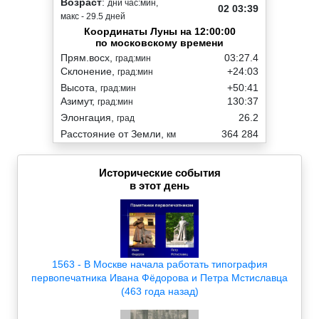
Возраст
:
дни час:мин,
02 03:39
макс - 29.5 дней
Координаты Луны на 12:00:00
по московскому времени
Прям.восх,
03:27.4
град:мин
Склонение,
+24:03
град:мин
Высота,
+50:41
град:мин
Азимут,
130:37
град:мин
Элонгация,
26.2
град
Расстояние от Земли,
364 284
км
Исторические события
в этот день
1563 - В Москве начала работать типография
первопечатника Ивана Фёдорова и Петра Мстиславца
(463 года назад)