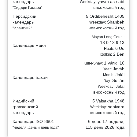
календарь
yawm as-sabt
Weekday:
високосный год
"Хиджри Гамари"
Персидский
5 Ordibehesht 1405
календарь
Shanbeh
Weekday:
невисокосный год
"Иранский"
Mayan Long Count:
13.0.13.9.13
Календарь майя
6 Uo
Haab:
2 Ben
Tzolkin:
1
10
Kull-i-Shay:
Váhid:
Javáb
Year:
Jalál
Month:
Календарь Бахаи
Sultán
Day:
Jalál
Weekday:
високосный год
Индийский
5 Vaisakha 1948
гражданский
sanivara
Weekday:
календарь
невисокосный год
Календарь ISO-8601
6 день 17 недели,
115 день 2026 года
"неделя, день и день года"