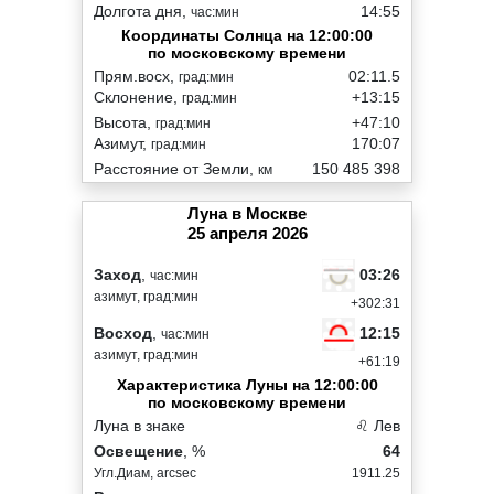
Долгота дня,
14:55
час:мин
Координаты Солнца на 12:00:00
по московскому времени
Прям.восх,
02:11.5
град:мин
Склонение,
+13:15
град:мин
Высота,
+47:10
град:мин
Азимут,
170:07
град:мин
Расстояние от Земли,
150 485 398
км
Луна в Москве
25 апреля 2026
03:26
Заход
,
час:мин
азимут, град:мин
+302:31
12:15
Восход
,
час:мин
азимут, град:мин
+61:19
Характеристика Луны на 12:00:00
по московскому времени
Луна в знаке
♌ Лев
Освещение
, %
64
Угл.Диам, arcsec
1911.25