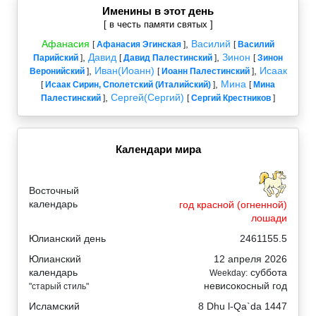
Именины в этот день
[ в честь памяти святых ]
Афанасия
,
Василий
[
Афанасия Эгинская
]
[
Василий
,
Давид
,
Зинон
Парийский
]
[
Давид Палестинский
]
[
Зинон
,
Иван(Иоанн)
,
Исаак
Веронийский
]
[
Иоанн Палестинский
]
,
Мина
[
Исаак Сирин, Сполетский (Италийский)
]
[
Мина
,
Сергей(Сергий)
Палестинский
]
[
Сергий Крестников
]
Календари мира
Восточный
календарь
год красной (огненной)
лошади
Юлианский день
2461155.5
Юлианский
12 апреля 2026
календарь
суббота
Weekday:
невисокосный год
"старый стиль"
Исламский
8 Dhu l-Qa`da 1447