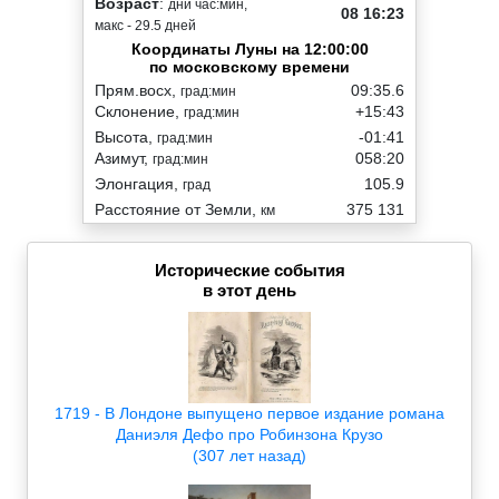
Возраст
:
дни час:мин,
08 16:23
макс - 29.5 дней
Координаты Луны на 12:00:00
по московскому времени
Прям.восх,
09:35.6
град:мин
Склонение,
+15:43
град:мин
Высота,
-01:41
град:мин
Азимут,
058:20
град:мин
Элонгация,
105.9
град
Расстояние от Земли,
375 131
км
Исторические события
в этот день
1719 - В Лондоне выпущено первое издание романа
Даниэля Дефо про Робинзона Крузо
(307 лет назад)