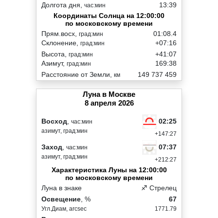
Долгота дня,
13:39
час:мин
Координаты Солнца на 12:00:00
по московскому времени
Прям.восх,
01:08.4
град:мин
Склонение,
+07:16
град:мин
Высота,
+41:07
град:мин
Азимут,
169:38
град:мин
Расстояние от Земли,
149 737 459
км
Луна в Москве
8 апреля 2026
02:25
Восход
,
час:мин
азимут, град:мин
+147:27
07:37
Заход
,
час:мин
азимут, град:мин
+212:27
Характеристика Луны на 12:00:00
по московскому времени
Луна в знаке
♐ Стрелец
Освещение
, %
67
Угл.Диам, arcsec
1771.79