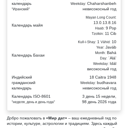
календарь
Chaharshanbeh
Weekday:
невисокосный год
"Иранский"
Mayan Long Count:
13.0.13.8.16
Календарь майя
9 Pop
Haab:
11 Cib
Tzolkin:
1
10
Kull-i-Shay:
Váhid:
Javáb
Year:
Bahá
Month:
Календарь Бахаи
`Alá'
Day:
Idál
Weekday:
високосный год
Индийский
18 Caitra 1948
гражданский
budhavara
Weekday:
календарь
невисокосный год
Календарь ISO-8601
3 день 15 недели,
98 день 2026 года
"неделя, день и день года"
Добро пожаловать в
«Мир дат»
– ваш ежедневный гид по
истории, культуре, астрологии и традициям. Здесь каждый