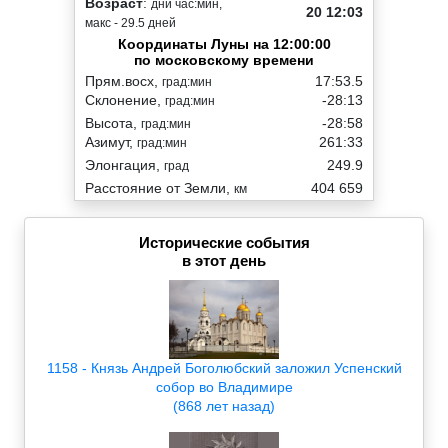
Возраст
:
дни час:мин,
20 12:03
макс - 29.5 дней
Координаты Луны на 12:00:00
по московскому времени
Прям.восх,
17:53.5
град:мин
Склонение,
-28:13
град:мин
Высота,
-28:58
град:мин
Азимут,
261:33
град:мин
Элонгация,
249.9
град
Расстояние от Земли,
404 659
км
Исторические события
в этот день
1158 - Князь Андрей Боголюбский заложил Успенский
собор во Владимире
(868 лет назад)