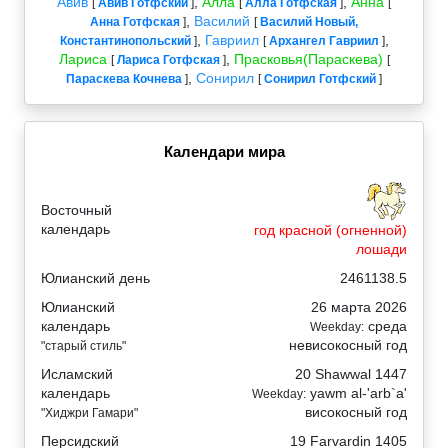
Авив
,
Алла
,
Анна
[
Авив Готфский
]
[
Алла Готфская
]
[
,
Василий
Анна Готфская
]
[
Василий Новый,
,
Гавриил
,
Константинопольский
]
[
Архангел Гавриил
]
Лариса
,
Прасковья(Параскева)
[
Лариса Готфская
]
[
,
Сонирил
Параскева Кочнева
]
[
Сонирил Готфский
]
Календари мира
Восточный
календарь
год красной (огненной)
лошади
Юлианский день
2461138.5
Юлианский
26 марта 2026
календарь
среда
Weekday:
невисокосный год
"старый стиль"
Исламский
20 Shawwal 1447
календарь
yawm al-'arb`a'
Weekday:
високосный год
"Хиджри Гамари"
Персидский
19 Farvardin 1405