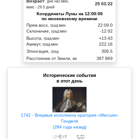
Возраст
:
дни час:мин,
25 03:22
макс - 29.5 дней
Координаты Луны на 12:00:00
по московскому времени
Прям.восх,
22:09.0
град:мин
Склонение,
-12:02
град:мин
Высота,
+13:43
град:мин
Азимут,
222:16
град:мин
Элонгация,
306.5
град
Расстояние от Земли,
387 869
км
Исторические события
в этот день
1742 - Впервые исполнена оратория «Мессия»
Генделя
(284 года назад)