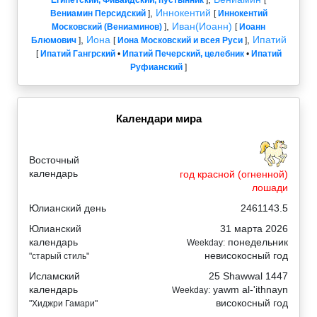
,
Иннокентий
Вениамин Персидский
]
[
Иннокентий
,
Иван(Иоанн)
Московский (Вениаминов)
]
[
Иоанн
,
Иона
,
Ипатий
Блюмович
]
[
Иона Московский и всея Руси
]
[
Ипатий Гангрский
•
Ипатий Печерский, целебник
•
Ипатий
Руфианский
]
Календари мира
Восточный
календарь
год красной (огненной)
лошади
Юлианский день
2461143.5
Юлианский
31 марта 2026
календарь
понедельник
Weekday:
невисокосный год
"старый стиль"
Исламский
25 Shawwal 1447
календарь
yawm al-'ithnayn
Weekday:
високосный год
"Хиджри Гамари"