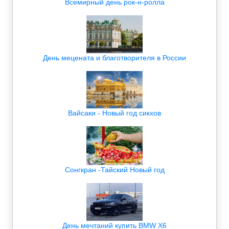
Всемирный день рок-н-ролла
День мецената и благотворителя в России
Вайсаки - Новый год сикхов
Сонгкран -Тайский Новый год
День мечтаний купить BMW X6