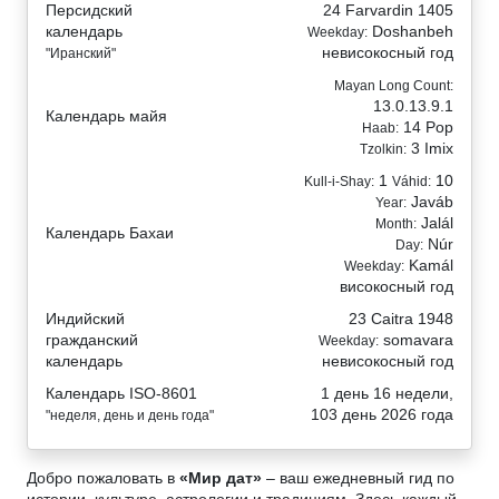
Персидский
24 Farvardin 1405
календарь
Doshanbeh
Weekday:
невисокосный год
"Иранский"
Mayan Long Count:
13.0.13.9.1
Календарь майя
14 Pop
Haab:
3 Imix
Tzolkin:
1
10
Kull-i-Shay:
Váhid:
Javáb
Year:
Jalál
Month:
Календарь Бахаи
Núr
Day:
Kamál
Weekday:
високосный год
Индийский
23 Caitra 1948
гражданский
somavara
Weekday:
календарь
невисокосный год
Календарь ISO-8601
1 день 16 недели,
103 день 2026 года
"неделя, день и день года"
Добро пожаловать в
«Мир дат»
– ваш ежедневный гид по
истории, культуре, астрологии и традициям. Здесь каждый