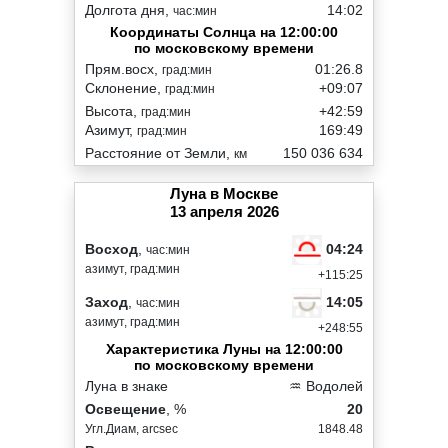
Долгота дня,
14:02
час:мин
Координаты Солнца на 12:00:00
по московскому времени
Прям.восх,
01:26.8
град:мин
Склонение,
+09:07
град:мин
Высота,
+42:59
град:мин
Азимут,
169:49
град:мин
Расстояние от Земли,
150 036 634
км
Луна в Москве
13 апреля 2026
04:24
Восход
,
час:мин
азимут, град:мин
+115:25
14:05
Заход
,
час:мин
азимут, град:мин
+248:55
Характеристика Луны на 12:00:00
по московскому времени
Луна в знаке
♒ Водолей
Освещение
, %
20
Угл.Диам, arcsec
1848.48